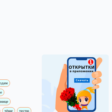
годам
е
ннице
тёще
тестю