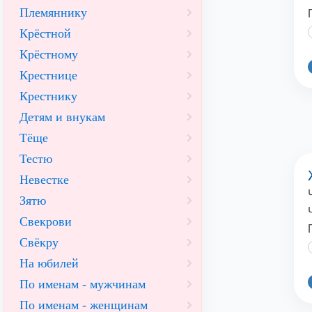
Племяннику
Крёстной
Крёстному
Крестнице
Крестнику
Детям и внукам
Тёще
Тестю
Невестке
Зятю
Свекрови
Свёкру
На юбилей
По именам - мужчинам
По именам - женщинам