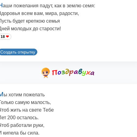
Н
аши пожелания падут, как в землю семя:
Здоровья всем вам, мира, радости,
Пусть будет крепкою семья
Дней молодых до старости!
18
Создать открытку
М
ы хотим пожелать
Только самую малость,
Чтоб жить на свете Тебе
Лет 200 осталось.
Чтоб работали руки,
И кипела бы сила.