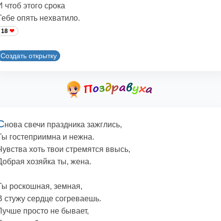
И чтоб этого срока
Тебе опять нехватило.
18
Создать открытку
С
нова свечи праздника зажглись,
Ты гостеприимна и нежна.
Чувства хоть твои стремятся ввысь,
Добрая хозяйка ты, жена.
Ты роскошная, земная,
В стужу сердце согреваешь.
Лучше просто не бывает,