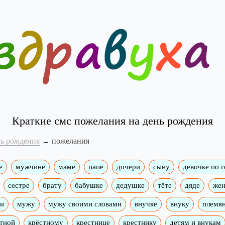
Краткие смс пожелания на день рождения
нь рождения
пожелания
е
мужчине
маме
папе
дочери
сыну
девочке по 
сестре
брату
бабушке
дедушке
тёте
дяде
жен
ми
мужу
мужу своими словами
внучке
внуку
племя
тной
крёстному
крестнице
крестнику
детям и внукам