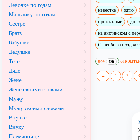
Девочке по годам
невестке
зятю
Мальчику по годам
прикольные
до с
Сестре
Брату
на английском с пе
Бабушке
Спасибо за поздрав
Дедушке
открытк
Тёте
все
486
Дяде
←
1
2
3
Жене
Жене своими словами
Мужу
Мужу своими словами
Внучке
Внуку
Племяннице