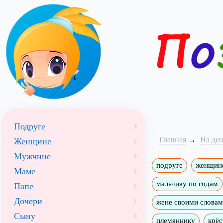
Подруге
Главная
На де
Женщине
Мужчине
подруге
женщин
Маме
мальчику по годам
Папе
Дочери
жене своими слова
Сыну
племяннику
крёс