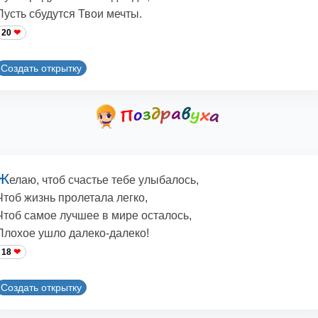
Пусть сбудутся Твои мечты.
20
Создать открытку
Ж
елаю, чтоб счастье тебе улыбалось,
Чтоб жизнь пролетала легко,
Чтоб самое лучшее в мире осталось,
Плохое ушло далеко-далеко!
18
Создать открытку