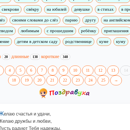
свекрови
свёкру
на юбилей
девушке
в стихах
в пр
лёз
своими словами до слёз
парню
другу
на английско
реводом
любимым
с прошедшим
ребёнку
приглашения
ление
детям в детском саду
родственнице
куме
куму
и
длинные
короткие
20
138
348
4
5
6
7
8
9
10
11
12
13
14
18
19
20
21
22
23
24
25
→
Ж
елаю счастья и удачи,
Желаю дружбы и любви,
Пусть радуют Тебя надежды,