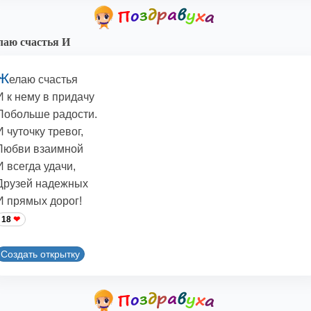
аю счастья И
Ж
елаю счастья
И к нему в придачу
Побольше радости.
И чуточку тревог,
Любви взаимной
И всегда удачи,
Друзей надежных
И прямых дорог!
18
Создать открытку