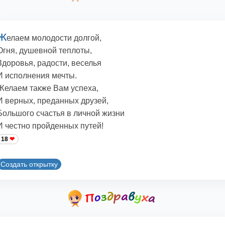
Ж
елаем молодости долгой,
Огня, душевной теплоты,
Здоровья, радости, веселья
И исполнения мечты.
Желаем также Вам успеха,
И верных, преданных друзей,
Большого счастья в личной жизни
И честно пройденных путей!
18
Создать открытку