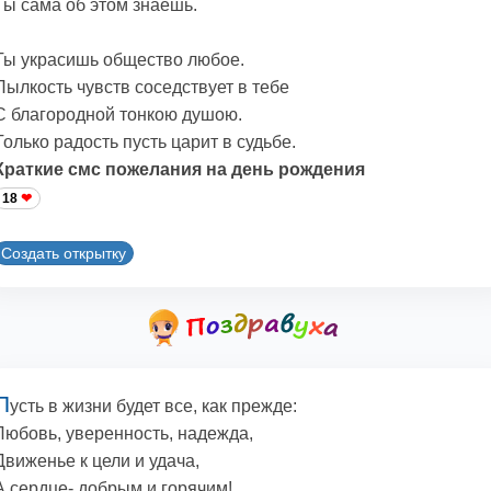
Ты сама об этом знаешь.
Ты украсишь общество любое.
Пылкость чувств соседствует в тебе
С благородной тонкою душою.
Только радость пусть царит в судьбе.
Краткие смс пожелания на день рождения
18
Создать открытку
П
усть в жизни будет все, как прежде:
Любовь, уверенность, надежда,
Движенье к цели и удача,
А сердце- добрым и горячим!