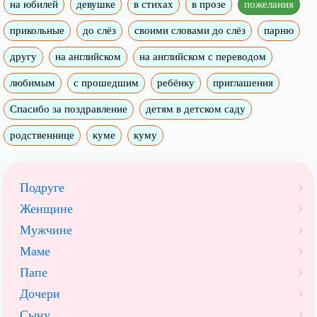
на юбилей
девушке
в стихах
в прозе
пожелания
прикольные
до слёз
своими словами до слёз
парню
другу
на английском
на английском с переводом
любимым
с прошедшим
ребёнку
приглашения
Спасибо за поздравление
детям в детском саду
родственнице
куме
куму
Подруге
Женщине
Мужчине
Маме
Папе
Дочери
Сыну