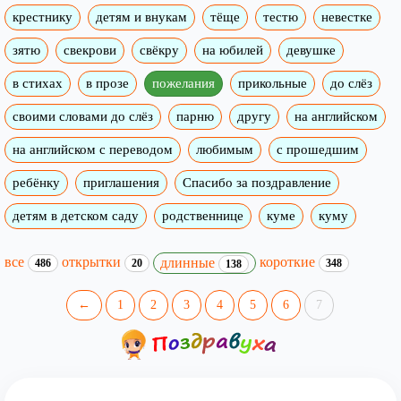
крестнику
детям и внукам
тёще
тестю
невестке
зятю
свекрови
свёкру
на юбилей
девушке
в стихах
в прозе
пожелания
прикольные
до слёз
своими словами до слёз
парню
другу
на английском
на английском с переводом
любимым
с прошедшим
ребёнку
приглашения
Спасибо за поздравление
детям в детском саду
родственнице
куме
куму
все
открытки
короткие
длинные
486
20
348
138
←
1
2
3
4
5
6
7