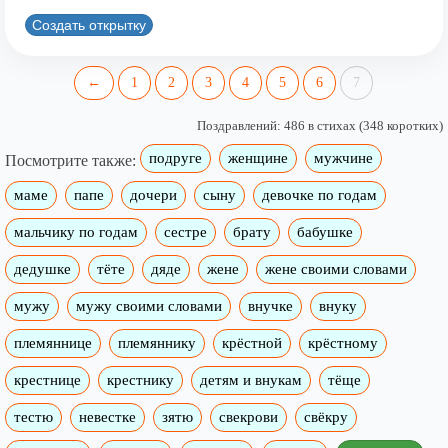
Создать открытку
←
1
2
3
4
5
6
7
Поздравлений: 486 в стихах (348 коротких)
подруге
женщине
мужчине
Посмотрите также:
маме
папе
дочери
сыну
девочке по годам
мальчику по годам
сестре
брату
бабушке
дедушке
тёте
дяде
жене
жене своими словами
мужу
мужу своими словами
внучке
внуку
племяннице
племяннику
крёстной
крёстному
крестнице
крестнику
детям и внукам
тёще
тестю
невестке
зятю
свекрови
свёкру