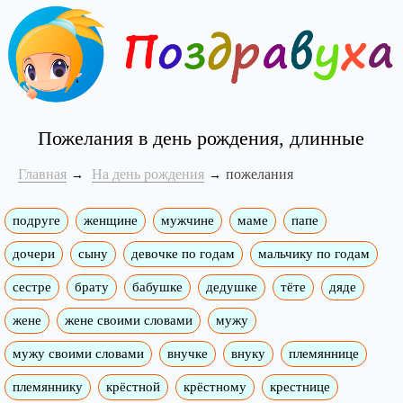
Пожелания в день рождения, длинные
Главная
На день рождения
пожелания
подруге
женщине
мужчине
маме
папе
дочери
сыну
девочке по годам
мальчику по годам
сестре
брату
бабушке
дедушке
тёте
дяде
жене
жене своими словами
мужу
мужу своими словами
внучке
внуку
племяннице
племяннику
крёстной
крёстному
крестнице