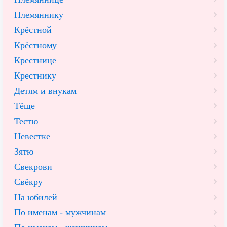
Племяннику
Крёстной
Крёстному
Крестнице
Крестнику
Детям и внукам
Тёще
Тестю
Невестке
Зятю
Свекрови
Свёкру
На юбилей
По именам - мужчинам