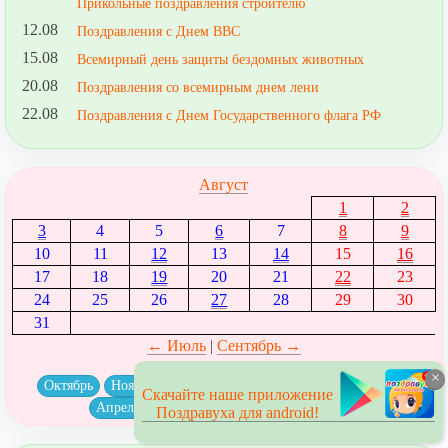
Прикольные поздравления строителю
12.08
Поздравления с Днем ВВС
15.08
Всемирный день защиты бездомных животных
20.08
Поздравления со всемирным днем лени
22.08
Поздравления с Днем Государственного флага РФ
Август
1
2
3
4
5
6
7
8
9
10
11
12
13
14
15
16
17
18
19
20
21
22
23
24
25
26
27
28
29
30
31
← Июль
|
Сентябрь →
×
Октябрь
Ноябрь
Декабрь
Январь
Февраль
Март
Скачайте наше приложение
Апрель
Май
Июнь
Июль
Август
Поздравуха для android!