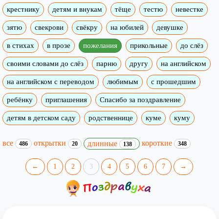
крестнику
детям и внукам
тёще
тестю
невестке
зятю
свекрови
свёкру
на юбилей
девушке
в стихах
в прозе
пожелания
прикольные
до слёз
своими словами до слёз
парню
другу
на английском
на английском с переводом
любимым
с прошедшим
ребёнку
приглашения
Спасибо за поздравление
детям в детском саду
родственнице
куме
куму
все
открытки
короткие
длинные
486
20
348
138
←
1
2
3
4
5
6
7
→