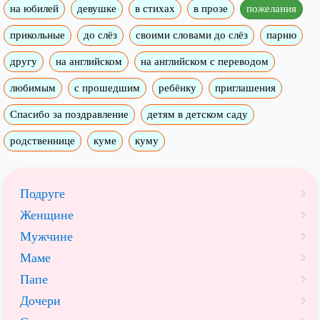
на юбилей
девушке
в стихах
в прозе
пожелания
прикольные
до слёз
своими словами до слёз
парню
другу
на английском
на английском с переводом
любимым
с прошедшим
ребёнку
приглашения
Спасибо за поздравление
детям в детском саду
родственнице
куме
куму
Подруге
Женщине
Мужчине
Маме
Папе
Дочери