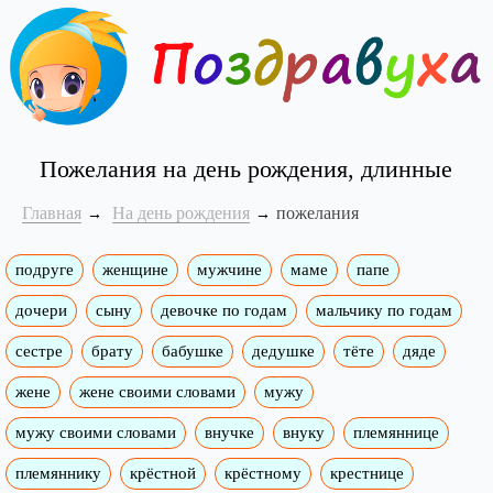
Пожелания на день рождения, длинные
Главная
На день рождения
пожелания
подруге
женщине
мужчине
маме
папе
дочери
сыну
девочке по годам
мальчику по годам
сестре
брату
бабушке
дедушке
тёте
дяде
жене
жене своими словами
мужу
мужу своими словами
внучке
внуку
племяннице
племяннику
крёстной
крёстному
крестнице