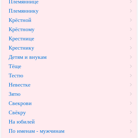
Племяннице
Племяннику
Крёстной
Крёстному
Крестнице
Крестнику
Детям и внукам
Тёще
Тестю
Невестке
Зятю
Свекрови
Свёкру
На юбилей
По именам - мужчинам