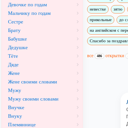
Девочке по годам
невестке
зятю
Мальчику по годам
прикольные
до с
Сестре
Брату
на английском с пе
Бабушке
Спасибо за поздрав
Дедушке
все
открытки
Тёте
486
Дяде
Жене
Жене своими словами
Мужу
Мужу своими словами
Внучке
Внуку
Племяннице