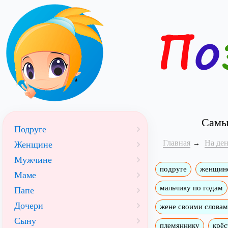
Самы
Подруге
Главная
На де
Женщине
Мужчине
подруге
женщин
Маме
мальчику по годам
Папе
Дочери
жене своими слова
Сыну
племяннику
крёс