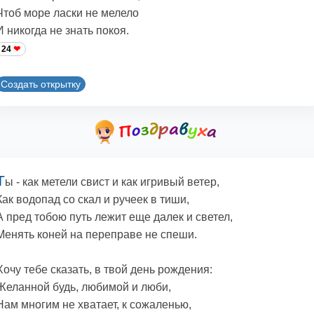
Чтоб море ласки не мелело
И никогда не знать покоя.
24
Создать открытку
Т
ы - как метели свист и как игривый ветер,
Как водопад со скал и ручеек в тиши,
А пред тобою путь лежит еще далек и светел,
Менять коней на переправе не спеши.
Хочу тебе сказать, в твой день рождения:
Желанной будь, любимой и люби,
Hам многим не хватает, к сожаленью,