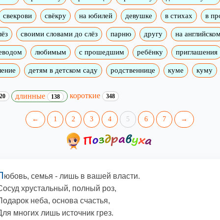
свекрови
свёкру
на юбилей
девушке
в стихах
в пр
лёз
своими словами до слёз
парню
другу
на английско
реводом
любимым
с прошедшим
ребёнку
приглашения
ление
детям в детском саду
родственнице
куме
куму
короткие
длинные
20
348
138
←
1
2
3
4
5
6
7
→
Л
юбовь, семья - лишь в вашей власти.
Сосуд хрустальный, полный роз,
Подарок неба, основа счастья,
Для многих лишь источник грез.