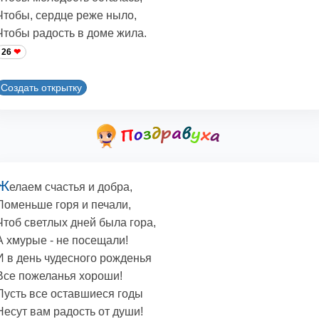
Чтобы, сердце реже ныло,
Чтобы радость в доме жила.
26
Создать открытку
Ж
елаем счастья и добра,
Поменьше горя и печали,
Чтоб светлых дней была гора,
А хмурые - не посещали!
И в день чудесного рожденья
Все пожеланья хороши!
Пусть все оставшиеся годы
Несут вам радость от души!