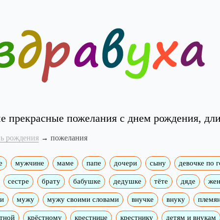
е прекрасные пожелания с днем рождения, дл
нь рождения
пожелания
е
мужчине
маме
папе
дочери
сыну
девочке по 
сестре
брату
бабушке
дедушке
тёте
дяде
жен
ми
мужу
мужу своими словами
внучке
внуку
племя
тной
крёстному
крестнице
крестнику
детям и внукам