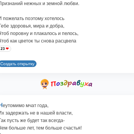
Признаний нежных и земной любви.
И пожелать поэтому хотелось
Тебе здоровья, мира и добра,
Чтоб поровну и плакалось и пелось,
Чтоб как цветок ты снова расцвела
23
Создать открытку
Н
еутомимо мчат года,
Их задержать не в нашей власти,
Так пусть же будет так всегда-
Чем больше лет, тем больше счастья!