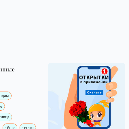
инные
годам
е
ннице
тёще
тестю