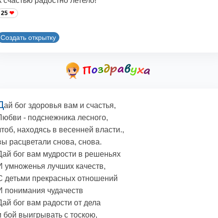
К счастью радостно летело!
25
Создать открытку
Д
ай бог здоровья вам и счастья,
Любви - подснежника лесного,
чтоб, находясь в весенней власти.,
вы расцветали снова, снова.
Дай бог вам мудрости в решеньях
И умноженья лучших качеств,
С детьми прекрасных отношений
И понимания чудачеств
Дай бог вам радости от дела
и бой выигрывать с тоскою,