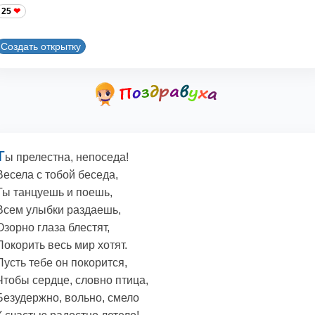
25
Создать открытку
Т
ы прелестна, непоседа!
Весела с тобой беседа,
Ты танцуешь и поешь,
Всем улыбки раздаешь,
Озорно глаза блестят,
Покорить весь мир хотят.
Пусть тебе он покорится,
Чтобы сердце, словно птица,
Безудержно, вольно, смело