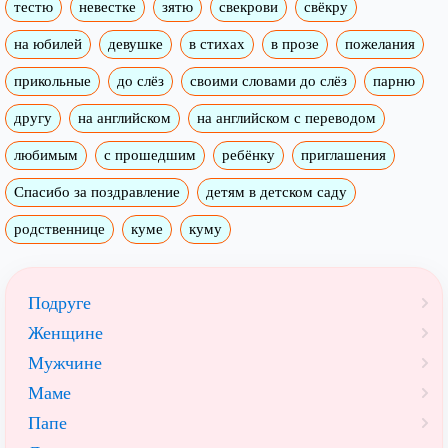
тестю
невестке
зятю
свекрови
свёкру
на юбилей
девушке
в стихах
в прозе
пожелания
прикольные
до слёз
своими словами до слёз
парню
другу
на английском
на английском с переводом
любимым
с прошедшим
ребёнку
приглашения
Спасибо за поздравление
детям в детском саду
родственнице
куме
куму
Подруге
Женщине
Мужчине
Маме
Папе