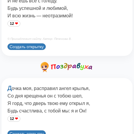
И не ешь всё с голоду.
Будь успешной и любимой,
И всю жизнь — неотразимой!
12
© Принадлежит сайту. Автор: Печенова В.
Создать открытку
Д
очка моя, расправил ангел крылья,
Со дня крещенья он с тобою шел,
Я горд, что дверь твою ему открыл я,
Будь счастлива, с тобой мы: я и Он!
12
Создать открытку