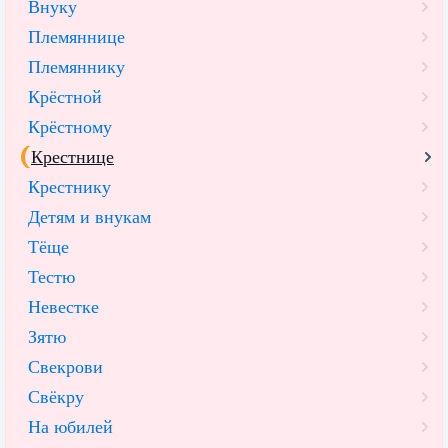
Внуку
Племяннице
Племяннику
Крёстной
Крёстному
Крестнице
Крестнику
Детям и внукам
Тёще
Тестю
Невестке
Зятю
Свекрови
Свёкру
На юбилей