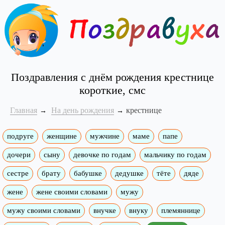
Поздравления с днём рождения крестнице
короткие, смс
Главная
На день рождения
крестнице
подруге
женщине
мужчине
маме
папе
дочери
сыну
девочке по годам
мальчику по годам
сестре
брату
бабушке
дедушке
тёте
дяде
жене
жене своими словами
мужу
мужу своими словами
внучке
внуку
племяннице