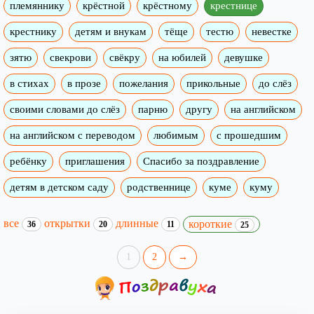
племяннику
крёстной
крёстному
крестнице
крестнику
детям и внукам
тёще
тестю
невестке
зятю
свекрови
свёкру
на юбилей
девушке
в стихах
в прозе
пожелания
прикольные
до слёз
своими словами до слёз
парню
другу
на английском
на английском с переводом
любимым
с прошедшим
ребёнку
приглашения
Спасибо за поздравление
детям в детском саду
родственнице
куме
куму
все
открытки
длинные
короткие
36
20
11
25
1
2
→