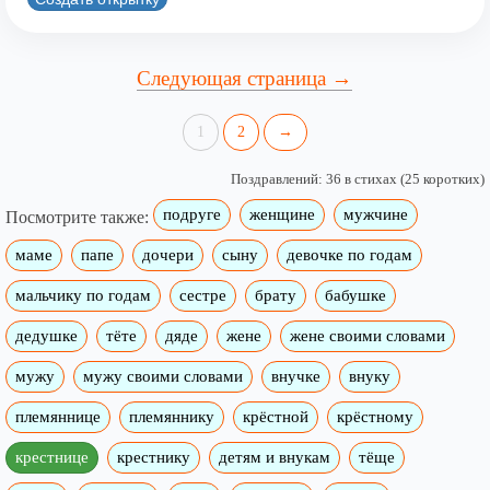
Следующая страница →
1
2
→
Поздравлений: 36 в стихах (25 коротких)
подруге
женщине
мужчине
Посмотрите также:
маме
папе
дочери
сыну
девочке по годам
мальчику по годам
сестре
брату
бабушке
дедушке
тёте
дяде
жене
жене своими словами
мужу
мужу своими словами
внучке
внуку
племяннице
племяннику
крёстной
крёстному
крестнице
крестнику
детям и внукам
тёще