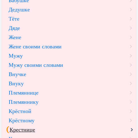
Бабушке
Дедушке
Тёте
Дяде
Жене
Жене своими словами
Мужу
Мужу своими словами
Внучке
Внуку
Племяннице
Племяннику
Крёстной
Крёстному
Крестнице