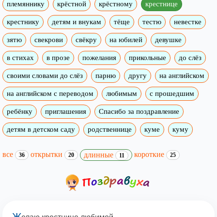
племяннику
крёстной
крёстному
крестнице
крестнику
детям и внукам
тёще
тестю
невестке
зятю
свекрови
свёкру
на юбилей
девушке
в стихах
в прозе
пожелания
прикольные
до слёз
своими словами до слёз
парню
другу
на английском
на английском с переводом
любимым
с прошедшим
ребёнку
приглашения
Спасибо за поздравление
детям в детском саду
родственнице
куме
куму
все
открытки
короткие
длинные
36
20
25
11
Ж