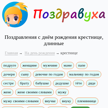
Поздравления с днём рождения крестнице,
длинные
Главная
На день рождения
крестнице
подруге
женщине
мужчине
маме
папе
дочери
сыну
девочке по годам
мальчику по годам
сестре
брату
бабушке
дедушке
тёте
дяде
жене
жене своими словами
мужу
мужу своими словами
внучке
внуку
племяннице