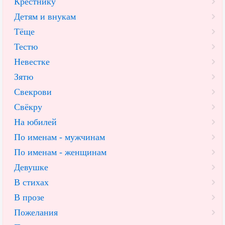
Крестнику
Детям и внукам
Тёще
Тестю
Невестке
Зятю
Свекрови
Свёкру
На юбилей
По именам - мужчинам
По именам - женщинам
Девушке
В стихах
В прозе
Пожелания