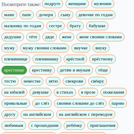
подруге
женщине
мужчине
Посмотрите также:
маме
папе
дочери
сыну
девочке по годам
мальчику по годам
сестре
брату
бабушке
дедушке
тёте
дяде
жене
жене своими словами
мужу
мужу своими словами
внучке
внуку
племяннице
племяннику
крёстной
крёстному
крестнице
крестнику
детям и внукам
тёще
тестю
невестке
зятю
свекрови
свёкру
на юбилей
девушке
в стихах
в прозе
пожелания
прикольные
до слёз
своими словами до слёз
парню
другу
на английском
на английском с переводом
любимым
с прошедшим
ребёнку
приглашения