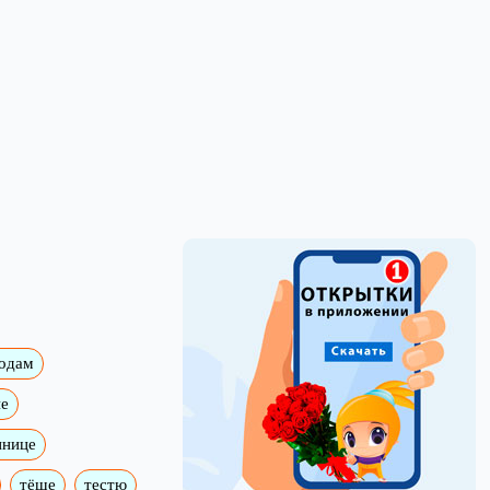
годам
е
ннице
тёще
тестю