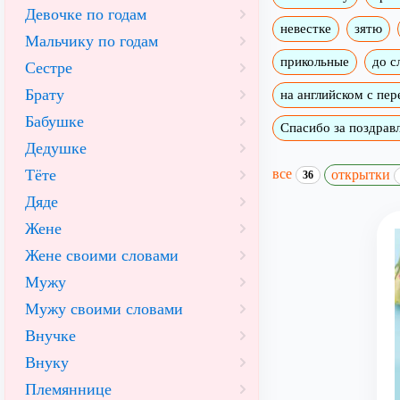
Девочке по годам
невестке
зятю
Мальчику по годам
прикольные
до с
Сестре
Брату
на английском с пе
Бабушке
Спасибо за поздрав
Дедушке
все
Тёте
открытки
36
Дяде
Жене
Жене своими словами
Мужу
Мужу своими словами
Внучке
Внуку
Племяннице