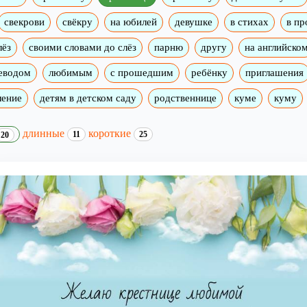
свекрови
свёкру
на юбилей
девушке
в стихах
в пр
лёз
своими словами до слёз
парню
другу
на английско
реводом
любимым
с прошедшим
ребёнку
приглашения
ление
детям в детском саду
родственнице
куме
куму
длинные
короткие
11
25
20