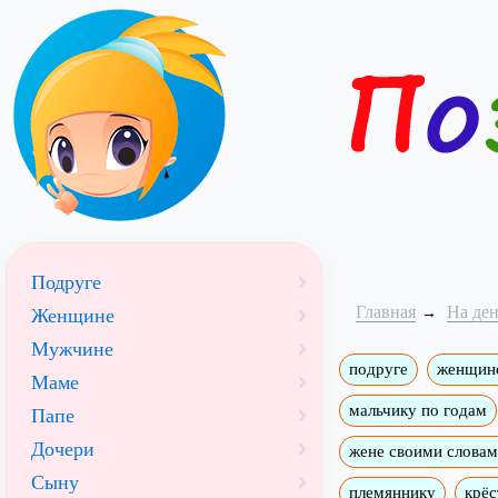
Подруге
Главная
На де
Женщине
Мужчине
подруге
женщин
Маме
мальчику по годам
Папе
Дочери
жене своими слова
Сыну
племяннику
крёс