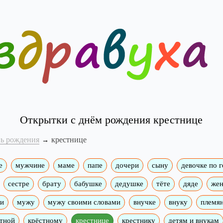
Открытки с днём рождения крестнице
нь рождения
крестнице
е
мужчине
маме
папе
дочери
сыну
девочке по 
сестре
брату
бабушке
дедушке
тёте
дяде
жен
ми
мужу
мужу своими словами
внучке
внуку
племя
тной
крёстному
крестнице
крестнику
детям и внукам