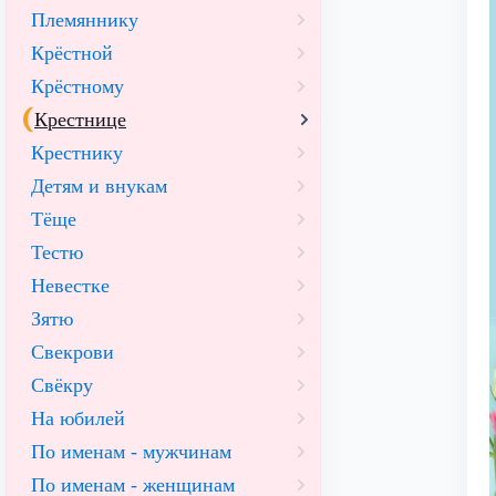
Племяннику
Крёстной
Крёстному
Крестнице
Крестнику
Детям и внукам
Тёще
Тестю
Невестке
Зятю
Свекрови
Свёкру
На юбилей
По именам - мужчинам
По именам - женщинам