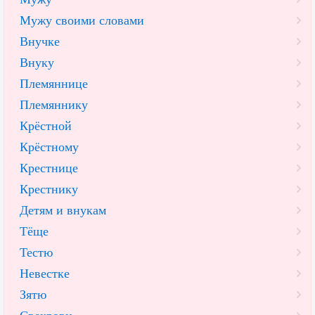
Мужу своими словами
Внучке
Внуку
Племяннице
Племяннику
Крёстной
Крёстному
Крестнице
Крестнику
Детям и внукам
Тёще
Тестю
Невестке
Зятю