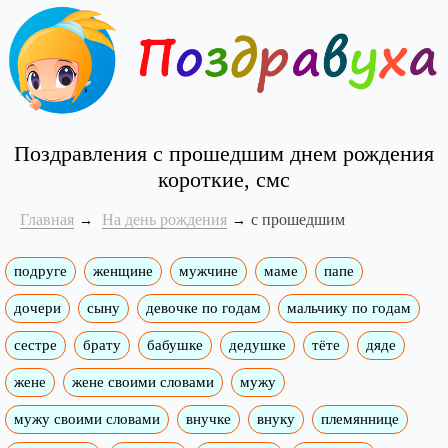
Поздравления с прошедшим днем рождения
короткие, смс
Главная
На день рождения
с прошедшим
подруге
женщине
мужчине
маме
папе
дочери
сыну
девочке по годам
мальчику по годам
сестре
брату
бабушке
дедушке
тёте
дяде
жене
жене своими словами
мужу
мужу своими словами
внучке
внуку
племяннице