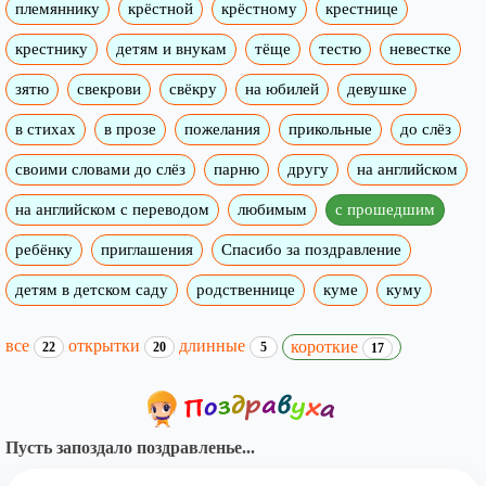
племяннику
крёстной
крёстному
крестнице
крестнику
детям и внукам
тёще
тестю
невестке
зятю
свекрови
свёкру
на юбилей
девушке
в стихах
в прозе
пожелания
прикольные
до слёз
своими словами до слёз
парню
другу
на английском
на английском с переводом
любимым
с прошедшим
ребёнку
приглашения
Спасибо за поздравление
детям в детском саду
родственнице
куме
куму
все
открытки
длинные
короткие
22
20
5
17
Пусть запоздало поздравленье...