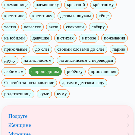
племяннице
племяннику
крёстной
крёстному
крестнице
крестнику
детям и внукам
тёще
тестю
невестке
зятю
свекрови
свёкру
на юбилей
девушке
в стихах
в прозе
пожелания
прикольные
до слёз
своими словами до слёз
парню
другу
на английском
на английском с переводом
любимым
с прошедшим
ребёнку
приглашения
Спасибо за поздравление
детям в детском саду
родственнице
куме
куму
Подруге
Женщине
Мужчине