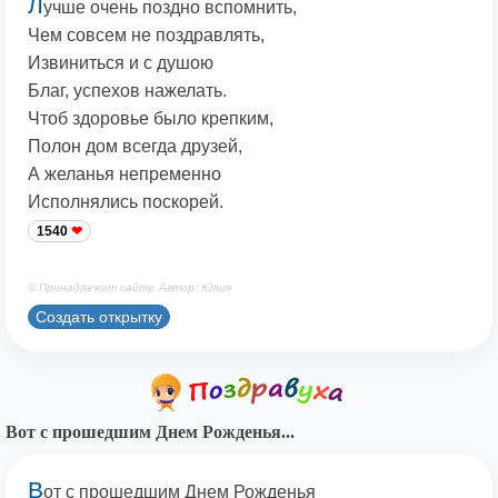
Л
учше очень поздно вспомнить,
Чем совсем не поздравлять,
Извиниться и с душою
Благ, успехов нажелать.
Чтоб здоровье было крепким,
Полон дом всегда друзей,
А желанья непременно
Исполнялись поскорей.
1540
© Принадлежит сайту. Автор: Юлия
Создать открытку
Вот с прошедшим Днем Рожденья...
В
от с прошедшим Днем Рожденья