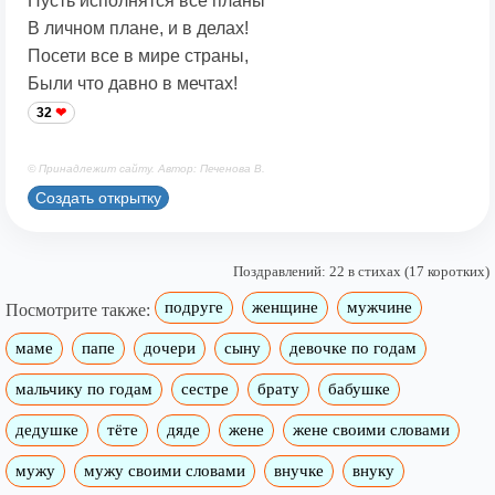
Пусть исполнятся все планы
В личном плане, и в делах!
Посети все в мире страны,
Были что давно в мечтах!
32
© Принадлежит сайту. Автор: Печенова В.
Создать открытку
Поздравлений: 22 в стихах (17 коротких)
подруге
женщине
мужчине
Посмотрите также:
маме
папе
дочери
сыну
девочке по годам
мальчику по годам
сестре
брату
бабушке
дедушке
тёте
дяде
жене
жене своими словами
мужу
мужу своими словами
внучке
внуку