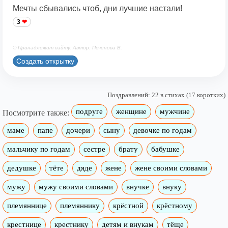
Мечты сбывались чтоб, дни лучшие настали!
3
© Принадлежит сайту. Автор: Печенова В.
Создать открытку
Поздравлений: 22 в стихах (17 коротких)
подруге
женщине
мужчине
Посмотрите также:
маме
папе
дочери
сыну
девочке по годам
мальчику по годам
сестре
брату
бабушке
дедушке
тёте
дяде
жене
жене своими словами
мужу
мужу своими словами
внучке
внуку
племяннице
племяннику
крёстной
крёстному
крестнице
крестнику
детям и внукам
тёще