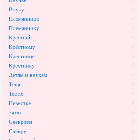
Внучке
Внуку
Племяннице
Племяннику
Крёстной
Крёстному
Крестнице
Крестнику
Детям и внукам
Тёще
Тестю
Невестке
Зятю
Свекрови
Свёкру