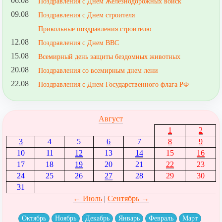
06.08
Поздравления с Днем Железнодорожных войск
09.08
Поздравления с Днем строителя
Прикольные поздравления строителю
12.08
Поздравления с Днем ВВС
15.08
Всемирный день защиты бездомных животных
20.08
Поздравления со всемирным днем лени
22.08
Поздравления с Днем Государственного флага РФ
Август
1
2
3
4
5
6
7
8
9
10
11
12
13
14
15
16
17
18
19
20
21
22
23
24
25
26
27
28
29
30
31
← Июль
|
Сентябрь →
Октябрь
Ноябрь
Декабрь
Январь
Февраль
Март