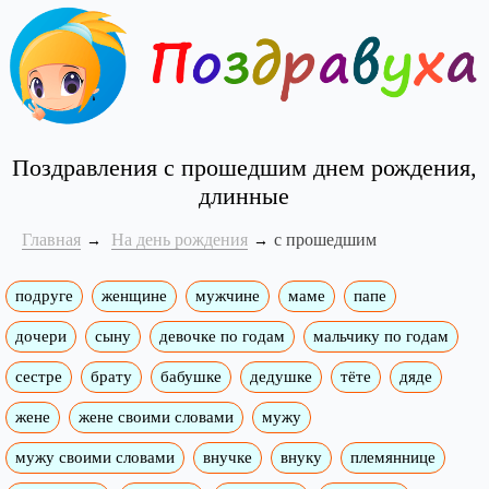
Поздравления с прошедшим днем рождения,
длинные
Главная
На день рождения
с прошедшим
подруге
женщине
мужчине
маме
папе
дочери
сыну
девочке по годам
мальчику по годам
сестре
брату
бабушке
дедушке
тёте
дяде
жене
жене своими словами
мужу
мужу своими словами
внучке
внуку
племяннице