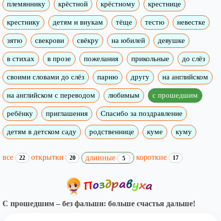
племяннику
крёстной
крёстному
крестнице
крестнику
детям и внукам
тёще
тестю
невестке
зятю
свекрови
свёкру
на юбилей
девушке
в стихах
в прозе
пожелания
прикольные
до слёз
своими словами до слёз
парню
другу
на английском
на английском с переводом
любимым
с прошедшим
ребёнку
приглашения
Спасибо за поздравление
детям в детском саду
родственнице
куме
куму
все
открытки
короткие
длинные
22
20
17
5
С прошедшим – без фальши: больше счастья дальше!