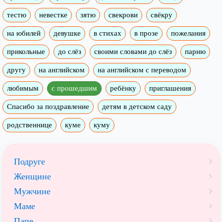
тестю
невестке
зятю
свекрови
свёкру
на юбилей
девушке
в стихах
в прозе
пожелания
прикольные
до слёз
своими словами до слёз
парню
другу
на английском
на английском с переводом
любимым
с прошедшим
ребёнку
приглашения
Спасибо за поздравление
детям в детском саду
родственнице
куме
куму
Подруге
Женщине
Мужчине
Маме
Папе