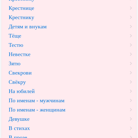
Крестнице
Крестнику
Детям и внукам
Тёще
Тестю
Невестке
Зятю
Свекрови
Свёкру
На юбилей
По именам - мужчинам
По именам - женщинам
Девушке
В стихах
В прозе