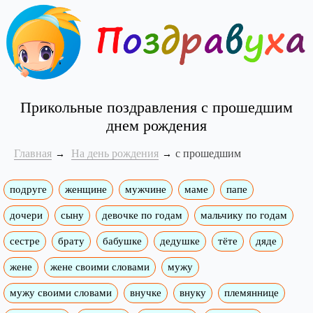
Прикольные поздравления с прошедшим
днем рождения
Главная
На день рождения
с прошедшим
подруге
женщине
мужчине
маме
папе
дочери
сыну
девочке по годам
мальчику по годам
сестре
брату
бабушке
дедушке
тёте
дяде
жене
жене своими словами
мужу
мужу своими словами
внучке
внуку
племяннице