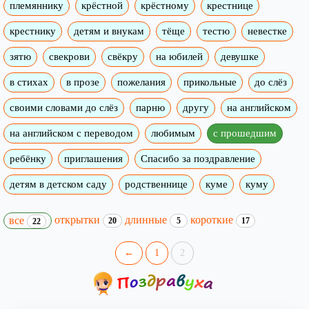
племяннику
крёстной
крёстному
крестнице
крестнику
детям и внукам
тёще
тестю
невестке
зятю
свекрови
свёкру
на юбилей
девушке
в стихах
в прозе
пожелания
прикольные
до слёз
своими словами до слёз
парню
другу
на английском
на английском с переводом
любимым
с прошедшим
ребёнку
приглашения
Спасибо за поздравление
детям в детском саду
родственнице
куме
куму
открытки
длинные
короткие
все
20
5
17
22
←
1
2