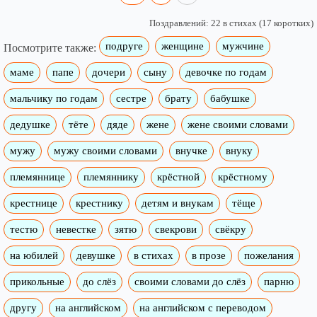
Поздравлений: 22 в стихах (17 коротких)
подруге
женщине
мужчине
Посмотрите также:
маме
папе
дочери
сыну
девочке по годам
мальчику по годам
сестре
брату
бабушке
дедушке
тёте
дяде
жене
жене своими словами
мужу
мужу своими словами
внучке
внуку
племяннице
племяннику
крёстной
крёстному
крестнице
крестнику
детям и внукам
тёще
тестю
невестке
зятю
свекрови
свёкру
на юбилей
девушке
в стихах
в прозе
пожелания
прикольные
до слёз
своими словами до слёз
парню
другу
на английском
на английском с переводом