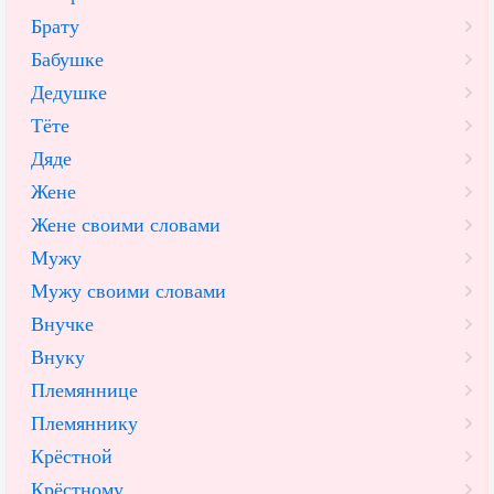
Брату
Бабушке
Дедушке
Тёте
Дяде
Жене
Жене своими словами
Мужу
Мужу своими словами
Внучке
Внуку
Племяннице
Племяннику
Крёстной
Крёстному