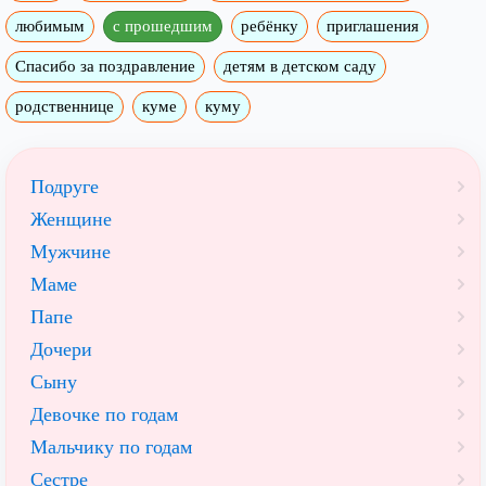
любимым
с прошедшим
ребёнку
приглашения
Спасибо за поздравление
детям в детском саду
родственнице
куме
куму
Подруге
Женщине
Мужчине
Маме
Папе
Дочери
Сыну
Девочке по годам
Мальчику по годам
Сестре