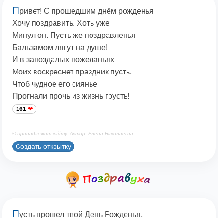
П
ривет! С прошедшим днём рожденья
Хочу поздравить. Хоть уже
Минул он. Пусть же поздравленья
Бальзамом лягут на душе!
И в запоздалых пожеланьях
Моих воскреснет праздник пусть,
Чтоб чудное его сиянье
Прогнали прочь из жизнь грусть!
161
© Принадлежит сайту. Автор: Елена Николаевна
Создать открытку
П
усть прошел твой День Рожденья,