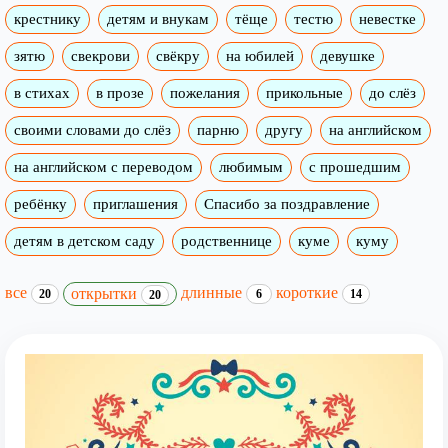
крестнику
детям и внукам
тёще
тестю
невестке
зятю
свекрови
свёкру
на юбилей
девушке
в стихах
в прозе
пожелания
прикольные
до слёз
своими словами до слёз
парню
другу
на английском
на английском с переводом
любимым
с прошедшим
ребёнку
приглашения
Спасибо за поздравление
детям в детском саду
родственнице
куме
куму
все
длинные
короткие
открытки
20
6
14
20