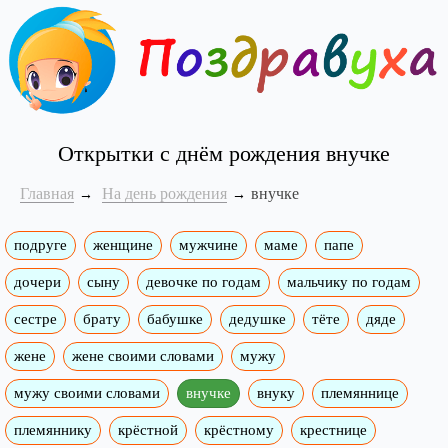
Открытки с днём рождения внучке
Главная
На день рождения
внучке
подруге
женщине
мужчине
маме
папе
дочери
сыну
девочке по годам
мальчику по годам
сестре
брату
бабушке
дедушке
тёте
дяде
жене
жене своими словами
мужу
мужу своими словами
внучке
внуку
племяннице
племяннику
крёстной
крёстному
крестнице