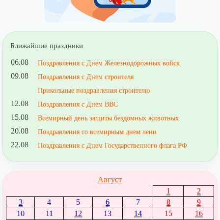
Ближайшие праздники
06.08
Поздравления с Днем Железнодорожных войск
09.08
Поздравления с Днем строителя
Прикольные поздравления строителю
12.08
Поздравления с Днем ВВС
15.08
Всемирный день защиты бездомных животных
20.08
Поздравления со всемирным днем лени
22.08
Поздравления с Днем Государственного флага РФ
Август
1
2
3
4
5
6
7
8
9
10
11
12
13
14
15
16