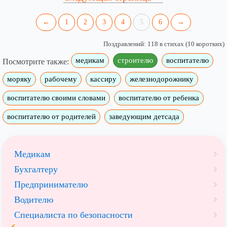
←
1
2
3
4
5
6
→
Поздравлений: 118 в стихах (10 коротких)
медикам
строителю
воспитателю
Посмотрите также:
моряку
рабочему
кассиру
железнодорожнику
воспитателю своими словами
воспитателю от ребенка
воспитателю от родителей
заведующим детсада
Медикам
Бухгалтеру
Предпринимателю
Водителю
Специалиста по безопасности