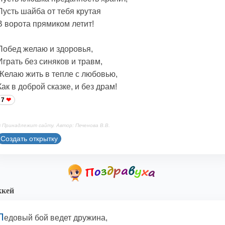
Пусть шайба от тебя крутая
В ворота прямиком летит!
Побед желаю и здоровья,
Играть без синяков и травм,
Желаю жить в тепле с любовью,
Как в доброй сказке, и без драм!
7
 Принадлежит сайту. Автор: Печенова В.В.
Создать открытку
ккей
Л
едовый бой ведет дружина,