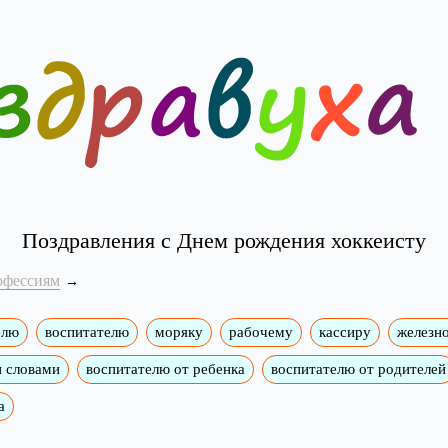
Поздравления с Днем рождения хоккеисту
офессиям
елю
воспитателю
моряку
рабочему
кассиру
железн
и словами
воспитателю от ребенка
воспитателю от родителей
а