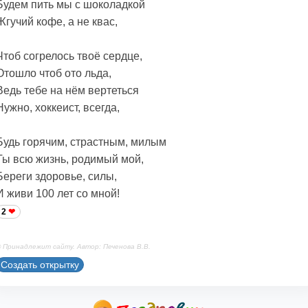
Будем пить мы с шоколадкой
Жгучий кофе, а не квас,
Чтоб согрелось твоё сердце,
Отошло чтоб ото льда,
Ведь тебе на нём вертеться
Нужно, хоккеист, всегда,
Будь горячим, страстным, милым
Ты всю жизнь, родимый мой,
Береги здоровье, силы,
И живи 100 лет со мной!
2
 Принадлежит сайту. Автор: Печенова В.В.
Создать открытку