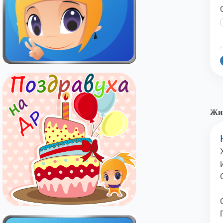
©
Жив