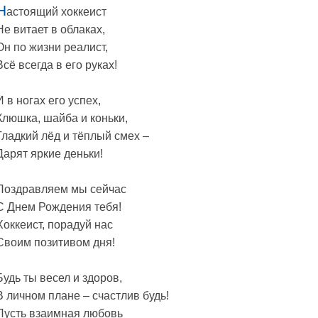
Н
астоящий хоккеист
Не витает в облаках,
Он по жизни реалист,
Всё всегда в его руках!
И в ногах его успех,
Клюшка, шайба и коньки,
Гладкий лёд и тёплый смех –
Дарят яркие деньки!
Поздравляем мы сейчас
С Днем Рождения тебя!
Хоккеист, порадуй нас
Своим позитивом дня!
Будь ты весел и здоров,
В личном плане – счастлив будь!
Пусть взаимная любовь