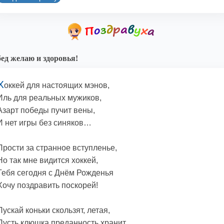
ед желаю и здоровья!
Х
оккей для настоящих мэнов,
Иль для реальных мужиков,
Азарт победы пучит вены,
И нет игры без синяков…
Прости за странное вступленье,
Но так мне видится хоккей,
Тебя сегодня с Днём Рожденья
Хочу поздравить поскорей!
Пускай коньки скользят, летая,
Пусть клюшка преданность хранит,