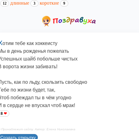
и
длинные
короткие
12
3
9
Х
отим тебе как хоккеисту
Мы в день рожденья пожелать
Успешных шайб побольше чистых
В ворота жизни забивать!
Пусть, как по льду, скользить свободно
Тебе по жизни будет, так,
Чтоб побеждал ты в чём угодно
И в сердце не впускал чтоб мрак!
8
 Принадлежит сайту. Автор: Елена Николаевна
Создать открытку