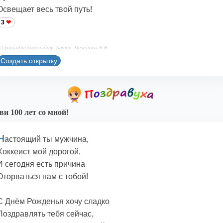
Освещает весь твой путь!
3
 Принадлежит сайту. Автор: Печенова В.В.
Создать открытку
и 100 лет со мной!
Н
астоящий ты мужчина,
Хоккеист мой дорогой,
И сегодня есть причина
Оторваться нам с тобой!
С Днём Рожденья хочу сладко
Поздравлять тебя сейчас,