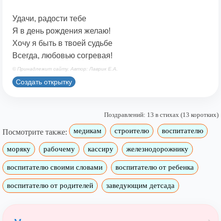
Удачи, радости тебе
Я в день рождения желаю!
Хочу я быть в твоей судьбе
Всегда, любовью согревая!
© Принадлежит сайту. Автор: Лаврик Е.А.
Создать открытку
Поздравлений: 13 в стихах (13 коротких)
медикам
строителю
воспитателю
Посмотрите также:
моряку
рабочему
кассиру
железнодорожнику
воспитателю своими словами
воспитателю от ребенка
воспитателю от родителей
заведующим детсада