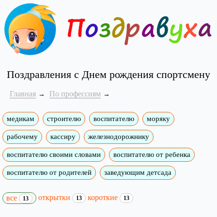
Поздравления с Днем рождения спортсмену
Главная
По профессиям
медикам
строителю
воспитателю
моряку
рабочему
кассиру
железнодорожнику
воспитателю своими словами
воспитателю от ребенка
воспитателю от родителей
заведующим детсада
открытки
короткие
все
13
13
13