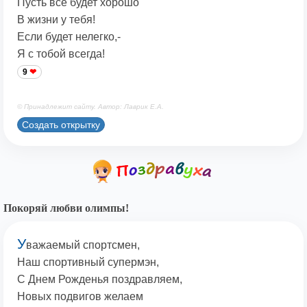
Пусть все будет хорошо
В жизни у тебя!
Если будет нелегко,-
Я с тобой всегда!
9
© Принадлежит сайту. Автор: Лаврик Е.А.
Создать открытку
Покоряй любви олимпы!
У
важаемый спортсмен,
Наш спортивный супермэн,
С Днем Рожденья поздравляем,
Новых подвигов желаем