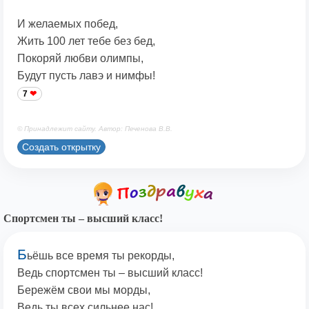
И желаемых побед,
Жить 100 лет тебе без бед,
Покоряй любви олимпы,
Будут пусть лавэ и нимфы!
7
© Принадлежит сайту. Автор: Печенова В.В.
Создать открытку
Спортсмен ты – высший класс!
Б
ьёшь все время ты рекорды,
Ведь спортсмен ты – высший класс!
Бережём свои мы морды,
Ведь ты всех сильнее нас!