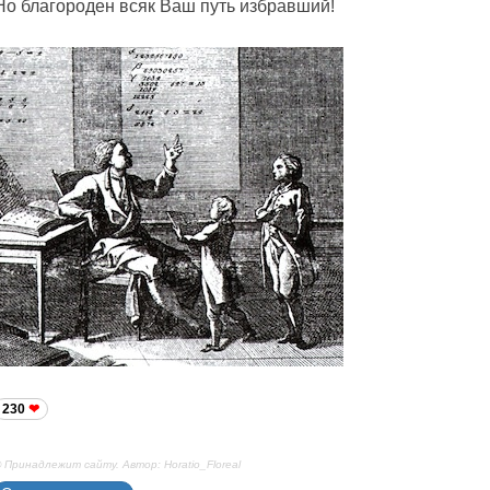
Но благороден всяк Ваш путь избравший!
230
 Принадлежит сайту. Автор: Horatio_Floreal