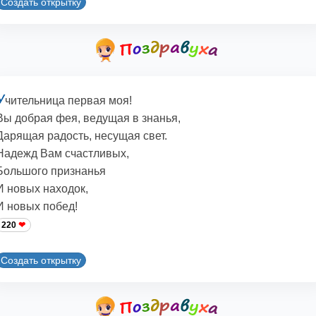
Создать открытку
У
чительница первая моя!
Вы добрая фея, ведущая в знанья,
Дарящая радость, несущая свет.
Надежд Вам счастливых,
Большого признанья
И новых находок,
И новых побед!
220
Создать открытку