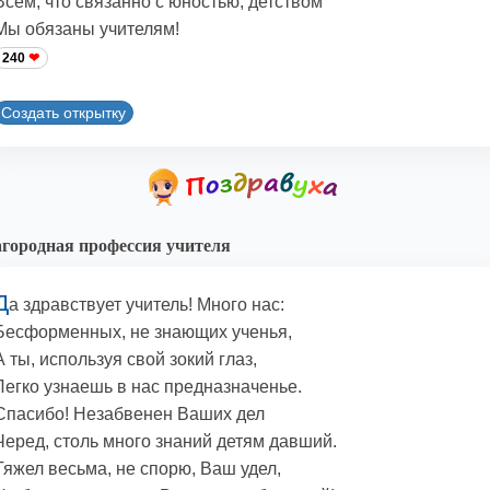
Всем, что связанно с юностью, детством
Мы обязаны учителям!
240
Создать открытку
городная профессия учителя
Д
а здравствует учитель! Много нас:
Бесформенных, не знающих ученья,
А ты, используя свой зокий глаз,
Легко узнаешь в нас предназначенье.
Спасибо! Незабвенен Ваших дел
Черед, столь много знаний детям давший.
Тяжел весьма, не спорю, Ваш удел,