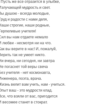
- Пусть же все отразится в улыбке,
Излучающей мудрость и свет.
Вы душою - всегда молодые,
Труд и радости с нами деля,
Наши строгие, наши родные,
Терпеливые учителя!
Сил вы нам отдаете немало
И любви - несмотря ни на что.
Как вы верите в нас! И, пожалуй,
Верить так не умеет никто.
Ни вчера, ни сегодня, ни завтра
Не погаснет той веры свеча
Без учителя - нет космонавта,
Инженера, поэта, врача.
Жизнь велит вам учить, нам - учиться.
Опыт ваш - это мудрости клад.
Все, что взяли от вас, пригодится
И весомее станет в стократ.