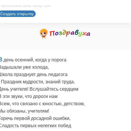
 Принадлежит сайту. Автор: ualer
Создать открытку
В
день осенний, когда у порога
Задышали уже холода,
Школа празднует день педагога
- Праздник мудрости, знаний труда.
День учителя! Вслушайтесь сердцем
В эти звуки, что дороги нам
Всем, что связано с юностью, детством,
Мы обязаны, учителям!
Горечь первой досадной ошибки,
Сладость первых нелегких побед