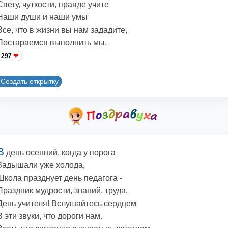
Свету, чуткости, правде учите
Наши души и наши умы
Все, что в жизни вы нам зададите,
Постараемся выполнить мы.
297
Создать открытку
В
день осенний, когда у порога
Задышали уже холода,
Школа празднует день педагога -
Праздник мудрости, знаний, труда.
День учителя! Вслушайтесь сердцем
В эти звуки, что дороги нам.