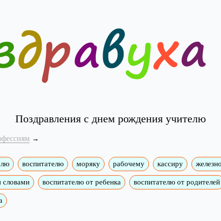
Поздравления с днем рождения учителю
офессиям
елю
воспитателю
моряку
рабочему
кассиру
железн
и словами
воспитателю от ребенка
воспитателю от родителей
а