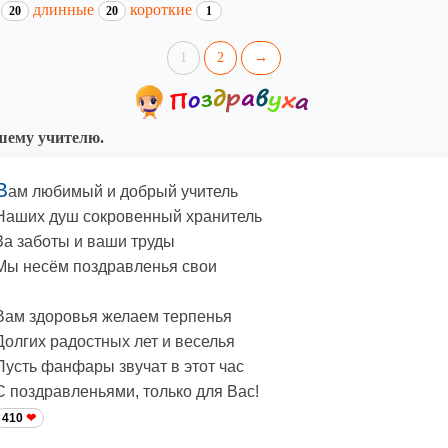
и
длинные
короткие
20
20
1
1
2
→
ему учителю.
В
ам любимый и добрый учитель
Наших душ сокровенный хранитель
За заботы и ваши труды
Мы несём поздравленья свои
Вам здоровья желаем терпенья
Долгих радостных лет и веселья
Пусть фанфары звучат в этот час
С поздравленьями, только для Вас!
410