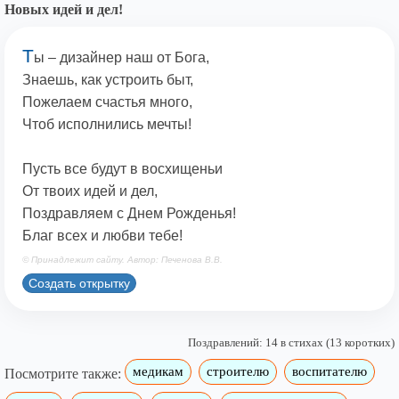
Новых идей и дел!
Т
ы – дизайнер наш от Бога,
Знаешь, как устроить быт,
Пожелаем счастья много,
Чтоб исполнились мечты!
Пусть все будут в восхищеньи
От твоих идей и дел,
Поздравляем с Днем Рожденья!
Благ всех и любви тебе!
© Принадлежит сайту. Автор: Печенова В.В.
Создать открытку
Поздравлений: 14 в стихах (13 коротких)
медикам
строителю
воспитателю
Посмотрите также: