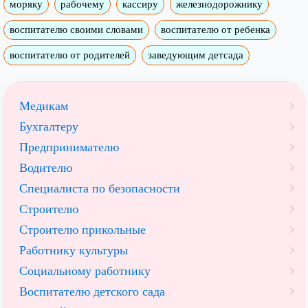
моряку
рабочему
кассиру
железнодорожнику
воспитателю своими словами
воспитателю от ребенка
воспитателю от родителей
заведующим детсада
Медикам
Бухгалтеру
Предпринимателю
Водителю
Специалиста по безопасности
Строителю
Строителю прикольные
Работнику культуры
Социальному работнику
Воспитателю детского сада