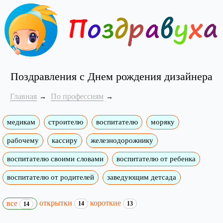
Поздравления с Днем рождения дизайнера
Главная
По профессиям
медикам
строителю
воспитателю
моряку
рабочему
кассиру
железнодорожнику
воспитателю своими словами
воспитателю от ребенка
воспитателю от родителей
заведующим детсада
открытки
короткие
все
14
13
14