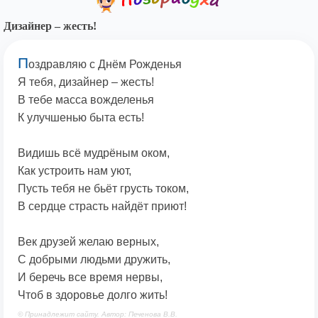
Дизайнер – жесть!
П
оздравляю с Днём Рожденья
Я тебя, дизайнер – жесть!
В тебе масса вожделенья
К улучшенью быта есть!
Видишь всё мудрёным оком,
Как устроить нам уют,
Пусть тебя не бьёт грусть током,
В сердце страсть найдёт приют!
Век друзей желаю верных,
С добрыми людьми дружить,
И беречь все время нервы,
Чтоб в здоровье долго жить!
© Принадлежит сайту. Автор: Печенова В.В.