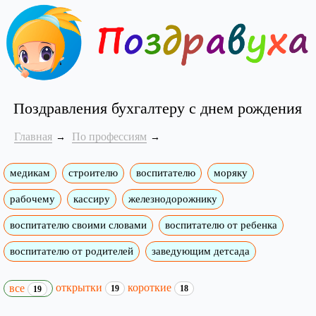
Поздравления бухгалтеру с днем рождения
Главная
По профессиям
медикам
строителю
воспитателю
моряку
рабочему
кассиру
железнодорожнику
воспитателю своими словами
воспитателю от ребенка
воспитателю от родителей
заведующим детсада
открытки
короткие
все
19
18
19