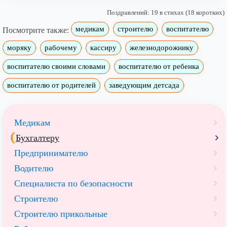
Поздравлений: 19 в стихах (18 коротких)
медикам
строителю
воспитателю
Посмотрите также:
моряку
рабочему
кассиру
железнодорожнику
воспитателю своими словами
воспитателю от ребенка
воспитателю от родителей
заведующим детсада
Медикам
Бухгалтеру
Предпринимателю
Водителю
Специалиста по безопасности
Строителю
Строителю прикольные