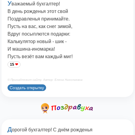
У
важаемый бухгалтер!
В день рожденья этот свой
Поздравленья принимайте.
Пусть на вас, как снег зимой,
Вдруг посыплются подарки:
Калькулятор новый - шик -
И машина-иномарка!
Пусть везёт вам каждый миг!
15
© Принадлежит сайту. Автор: Елена Николаевна
Создать открытку
Д
орогой бухгалтер! С днём рожденья