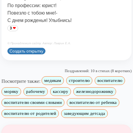
По профессии: юрист!
Повезло с тобою мне!-
С днем рожденья! Улыбнись!
3
© Принадлежит сайту. Автор: Лаврик Е.А.
Создать открытку
Поздравлений: 10 в стихах (8 коротких)
медикам
строителю
воспитателю
Посмотрите также:
моряку
рабочему
кассиру
железнодорожнику
воспитателю своими словами
воспитателю от ребенка
воспитателю от родителей
заведующим детсада