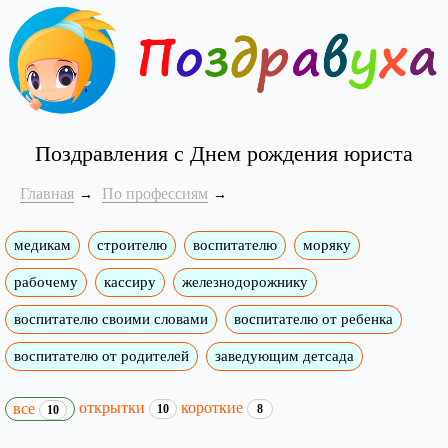
Поздравления с Днем рождения юриста
Главная
По профессиям
медикам
строителю
воспитателю
моряку
рабочему
кассиру
железнодорожнику
воспитателю своими словами
воспитателю от ребенка
воспитателю от родителей
заведующим детсада
открытки
короткие
все
10
8
10