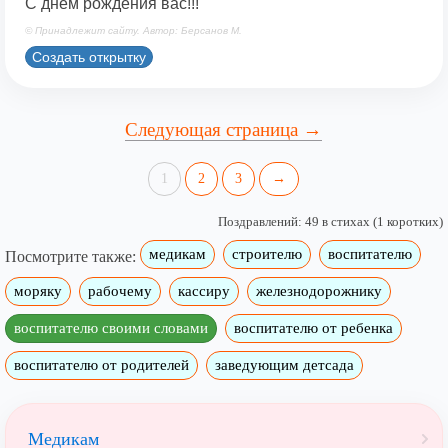
С днем рождения вас!!!
© Принадлежит сайту. Автор: Берсанов М.
Создать открытку
Следующая страница →
1
2
3
→
Поздравлений: 49 в стихах (1 коротких)
медикам
строителю
воспитателю
Посмотрите также:
моряку
рабочему
кассиру
железнодорожнику
воспитателю своими словами
воспитателю от ребенка
воспитателю от родителей
заведующим детсада
Медикам