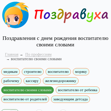
Поздравления с днем рождения воспитателю
своими словами
Главная
По профессиям
воспитателю своими словами
медикам
строителю
воспитателю
моряку
рабочему
кассиру
железнодорожнику
воспитателю своими словами
воспитателю от ребенка
воспитателю от родителей
заведующим детсада