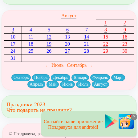
Август
1
2
3
4
5
6
7
8
9
10
11
12
13
14
15
16
17
18
19
20
21
22
23
24
25
26
27
28
29
30
31
← Июль
|
Сентябрь →
Октябрь
Ноябрь
Декабрь
Январь
Февраль
Март
Апрель
Май
Июнь
Июль
Август
Праздники 2023
Что подарить на праздник?
×
Скачайте наше приложение
Поздравуха для android!
© Поздравуха, раздел: "
Поздравления с днем рождения