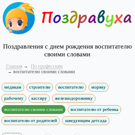
Поздравления с днем рождения воспитателю
своими словами
Главная
По профессиям
воспитателю своими словами
медикам
строителю
воспитателю
моряку
рабочему
кассиру
железнодорожнику
воспитателю своими словами
воспитателю от ребенка
воспитателю от родителей
заведующим детсада