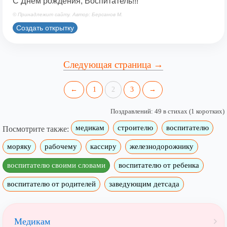
С Днем рождения, Воспитатель!!!
© Принадлежит сайту. Автор: Берсанов М.
Создать открытку
Следующая страница →
←
1
2
3
→
Поздравлений: 49 в стихах (1 коротких)
медикам
строителю
воспитателю
Посмотрите также:
моряку
рабочему
кассиру
железнодорожнику
воспитателю своими словами
воспитателю от ребенка
воспитателю от родителей
заведующим детсада
Медикам