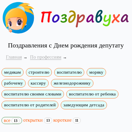
Поздравления с Днем рождения депутату
Главная
По профессиям
медикам
строителю
воспитателю
моряку
рабочему
кассиру
железнодорожнику
воспитателю своими словами
воспитателю от ребенка
воспитателю от родителей
заведующим детсада
открытки
короткие
все
13
11
13