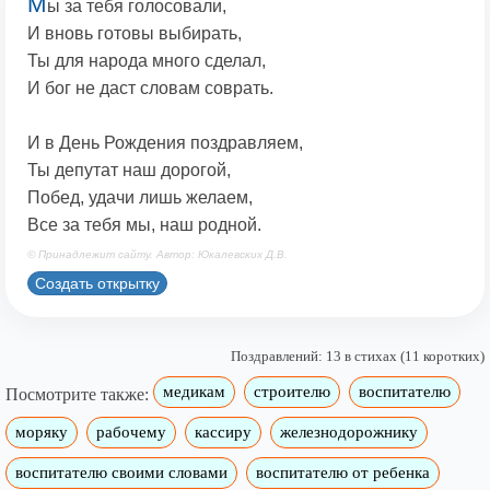
М
ы за тебя голосовали,
И вновь готовы выбирать,
Ты для народа много сделал,
И бог не даст словам соврать.
И в День Рождения поздравляем,
Ты депутат наш дорогой,
Побед, удачи лишь желаем,
Все за тебя мы, наш родной.
© Принадлежит сайту. Автор: Юкалевских Д.В.
Создать открытку
Поздравлений: 13 в стихах (11 коротких)
медикам
строителю
воспитателю
Посмотрите также:
моряку
рабочему
кассиру
железнодорожнику
воспитателю своими словами
воспитателю от ребенка