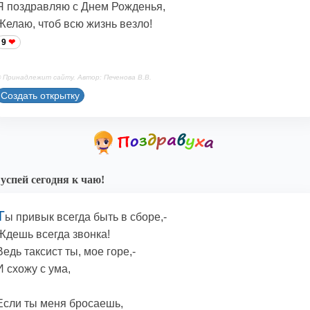
Я поздравляю с Днем Рожденья,
Желаю, чтоб всю жизнь везло!
9
 Принадлежит сайту. Автор: Печенова В.В.
Создать открытку
успей сегодня к чаю!
Т
ы привык всегда быть в сборе,-
Ждешь всегда звонка!
Ведь таксист ты, мое горе,-
И схожу с ума,
Если ты меня бросаешь,