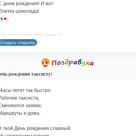
С днем рождения! И вот
Плитка шоколада!
5
 Принадлежит сайту. Автор: Лаврик Е.А.
Создать открытку
ень рождения таксисту!
Ч
асы летят так быстро
Рабочие таксиста,
Сменяются заявки,
Маршруты и дома.
В твой День рождения славный
Мы пожелаем главное-