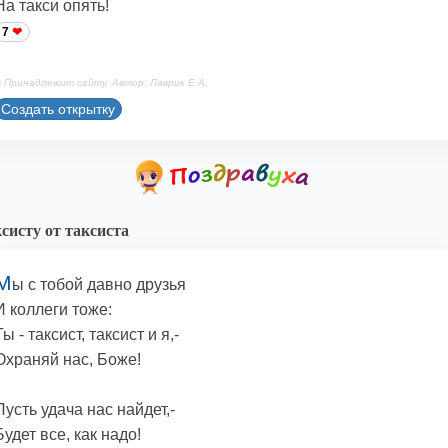
На такси опять!
7
 Принадлежит сайту. Автор: Лаврик Е.А.
Создать открытку
систу от таксиста
М
ы с тобой давно друзья
И коллеги тоже:
Ты - таксист, таксист и я,-
Охраняй нас, Боже!
Пусть удача нас найдет,-
Будет все, как надо!