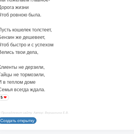
Дорога жизни
Чтоб ровною была.
Пусть кошелек толстеет,
Бензин же дешевеет,
Чтоб быстро и с успехом
Велись твои дела,
Клиенты не дерзили,
Гайцы не тормозили,
И в теплом доме
Семья всегда ждала.
5
 Принадлежит сайту. Автор: Вершинина Е.В.
Создать открытку