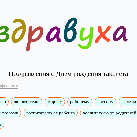
Поздравления с Днем рождения таксиста
офессиям
елю
воспитателю
моряку
рабочему
кассиру
железн
и словами
воспитателю от ребенка
воспитателю от родителей
а