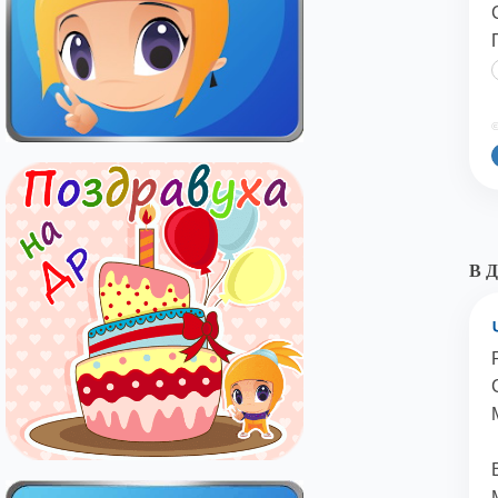
©
В Д