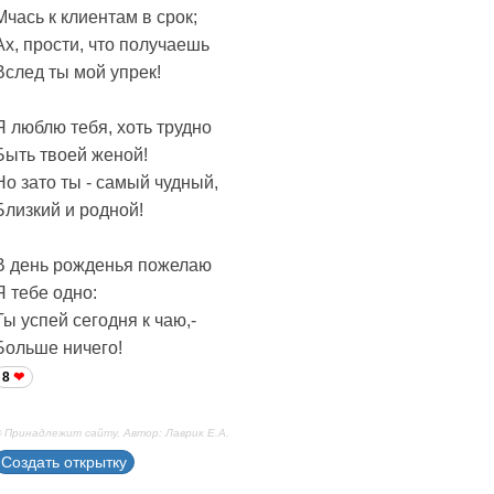
Мчась к клиентам в срок;
Ах, прости, что получаешь
Вслед ты мой упрек!
Я люблю тебя, хоть трудно
Быть твоей женой!
Но зато ты - самый чудный,
Близкий и родной!
В день рожденья пожелаю
Я тебе одно:
Ты успей сегодня к чаю,-
Больше ничего!
8
 Принадлежит сайту. Автор: Лаврик Е.А.
Создать открытку