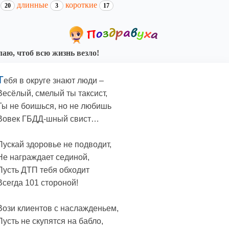
и
длинные
короткие
20
3
17
аю, чтоб всю жизнь везло!
Т
ебя в округе знают люди –
Весёлый, смелый ты таксист,
Ты не боишься, но не любишь
Вовек ГБДД-шный свист…
Пускай здоровье не подводит,
Не награждает сединой,
Пусть ДТП тебя обходит
Всегда 101 стороной!
Вози клиентов с наслажденьем,
Пусть не скупятся на бабло,