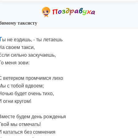
имому таксисту
Т
ы не ездишь, - ты летаешь
На своем такси,
Если сильно заскучаешь,
То меня зови:
С ветерком промчимся лихо
Мы с тобой вдвоем;
Ночью будет очень тихо,
И огни кругом!
Вместе будем день рожденья
Твой мы отмечать!
И кататься без сомнения