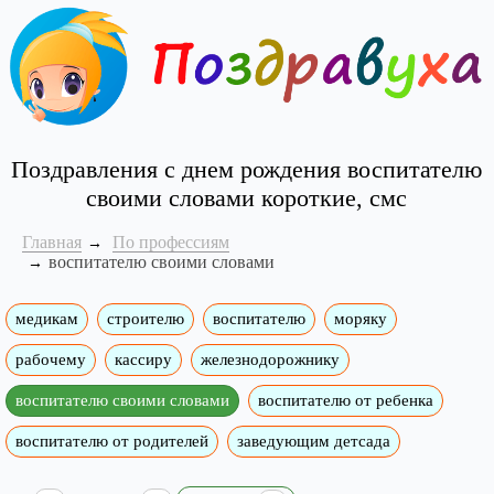
Поздравления с днем рождения воспитателю
своими словами короткие, смс
Главная
По профессиям
воспитателю своими словами
медикам
строителю
воспитателю
моряку
рабочему
кассиру
железнодорожнику
воспитателю своими словами
воспитателю от ребенка
воспитателю от родителей
заведующим детсада