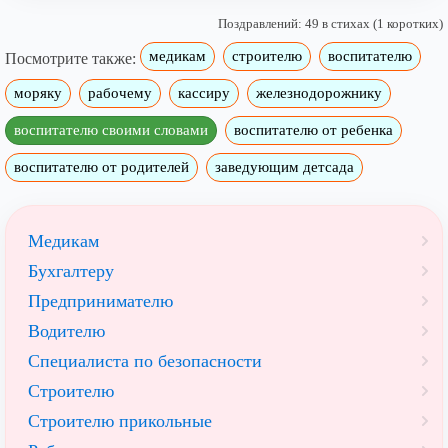
Поздравлений: 49 в стихах (1 коротких)
медикам
строителю
воспитателю
Посмотрите также:
моряку
рабочему
кассиру
железнодорожнику
воспитателю своими словами
воспитателю от ребенка
воспитателю от родителей
заведующим детсада
Медикам
Бухгалтеру
Предпринимателю
Водителю
Специалиста по безопасности
Строителю
Строителю прикольные