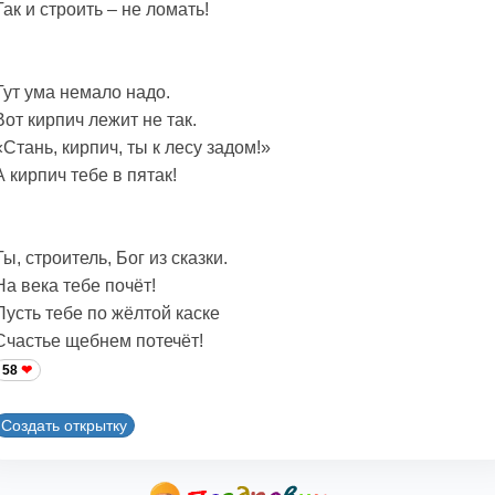
Так и строить – не ломать!
Тут ума немало надо.
Вот кирпич лежит не так.
«Стань, кирпич, ты к лесу задом!»
А кирпич тебе в пятак!
Ты, строитель, Бог из сказки.
На века тебе почёт!
Пусть тебе по жёлтой каске
Счастье щебнем потечёт!
58
Создать открытку