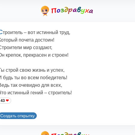
С
троитель – вот истинный труд,
Который почета достоин!
Строители мир создают,
Он крепок, прекрасен и строен!
Ты строй свою жизнь и успех,
И будь ты во всем победитель!
Ведь так очевидно для всех,
Что истинный гений – строитель!
43
Создать открытку