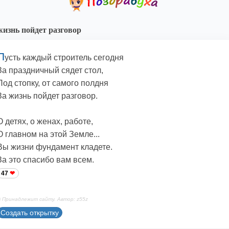
жизнь пойдет разговор
П
усть каждый строитель сегодня
За праздничный сядет стол,
Под стопку, от самого полдня
За жизнь пойдет разговор.
О детях, о женах, работе,
О главном на этой Земле...
Вы жизни фундамент кладете.
За это спасибо вам всем.
47
 Принадлежит сайту. Автор: z55z
Создать открытку