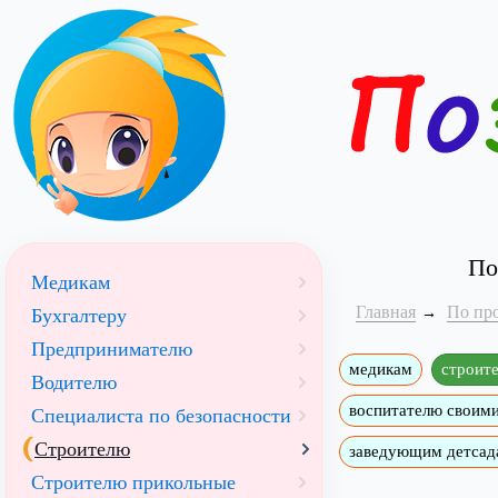
По
Медикам
Главная
По пр
Бухгалтеру
Предпринимателю
медикам
строит
Водителю
воспитателю своим
Специалиста по безопасности
Строителю
заведующим детсад
Строителю прикольные