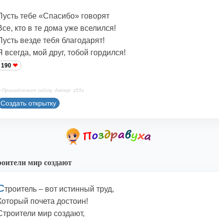
Пусть тебе «Спасибо» говорят
Все, кто в те дома уже вселился!
Пусть везде тебя благодарят!
Я всегда, мой друг, тобой гордился!
190
 Принадлежит сайту. Автор: z55z
Создать открытку
оители мир создают
С
троитель – вот истинный труд,
Который почета достоин!
Строители мир создают,