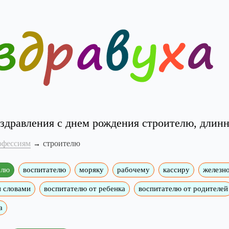
здравления с днем рождения строителю, длин
офессиям
строителю
елю
воспитателю
моряку
рабочему
кассиру
железн
и словами
воспитателю от ребенка
воспитателю от родителей
а