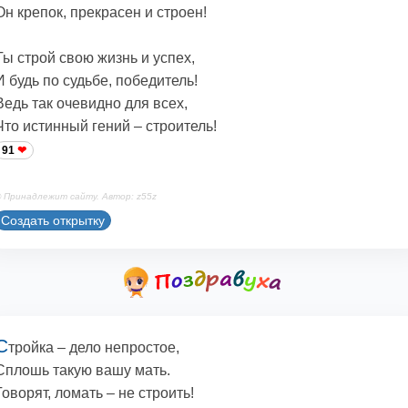
Он крепок, прекрасен и строен!
Ты строй свою жизнь и успех,
И будь по судьбе, победитель!
Ведь так очевидно для всех,
Что истинный гений – строитель!
91
 Принадлежит сайту. Автор: z55z
Создать открытку
С
тройка – дело непростое,
Сплошь такую вашу мать.
Говорят, ломать – не строить!