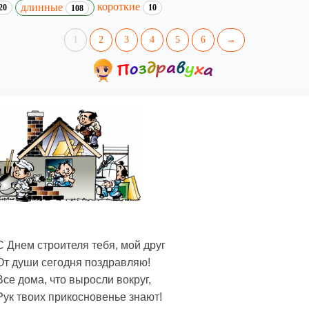
короткие
длинные
20
10
108
1
2
3
4
5
6
→
С Днем строителя тебя, мой друг
От души сегодня поздравляю!
Все дома, что выросли вокруг,
Рук твоих прикосновенье знают!