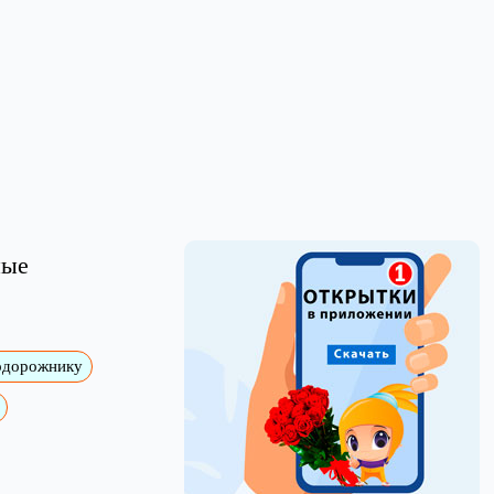
ные
одорожнику