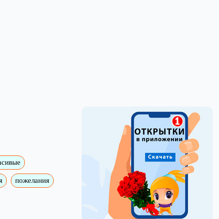
асивые
я
пожелания