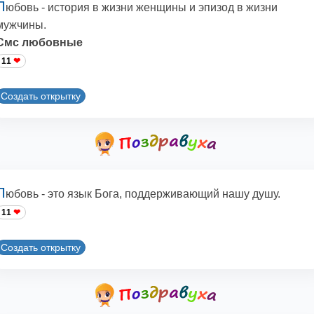
Л
юбовь - история в жизни женщины и эпизод в жизни
мужчины.
Смс любовные
11
Создать открытку
Л
юбовь - это язык Бога, поддерживающий нашу душу.
11
Создать открытку