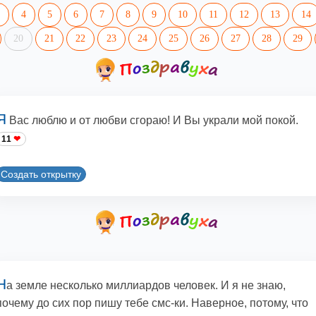
4
5
6
7
8
9
10
11
12
13
14
20
21
22
23
24
25
26
27
28
29
Я
Вас люблю и от любви сгораю! И Вы украли мой покой.
11
Создать открытку
Н
а земле несколько миллиардов человек. И я не знаю,
почему до сих пор пишу тебе смс-ки. Наверное, потому, что