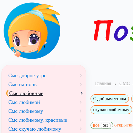
Смс доброе утро
Главная
СМС
Смс на ночь
Смс любовные
С добрым утром
Смс любимой
скучаю любимому
Смс любимому
Смс любимому, красивые
открытк
все
585
Смс скучаю любимому