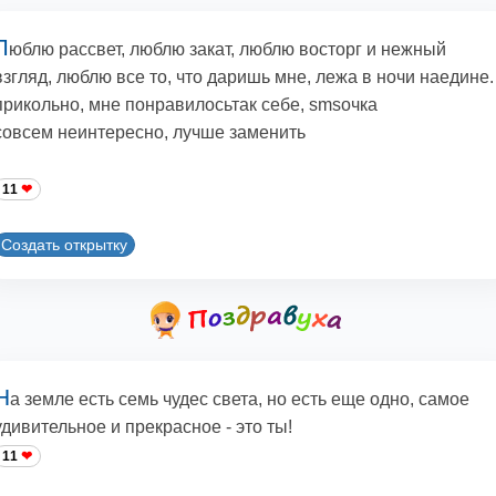
Л
юблю рассвет, люблю закат, люблю восторг и нежный
взгляд, люблю все то, что даришь мне, лежа в ночи наедине.
прикольно, мне понравилосьтак себе, smsочка
совсем неинтересно, лучше заменить
11
Создать открытку
Н
а земле есть семь чудес света, но есть еще одно, самое
удивительное и прекрасное - это ты!
11