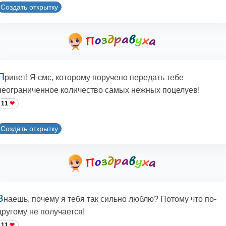
Создать открытку
П
ривет! Я смс, которому поручено передать тебе
неограниченное количество самых нежных поцелуев!
11
Создать открытку
З
наешь, почему я тебя так сильно люблю? Потому что по-
другому не получается!
11