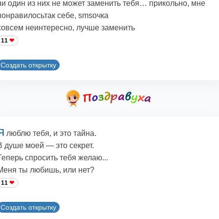
ни один из них не может заменить тебя… прикольно, мне
понравилосьтак себе, smsочка
совсем неинтересно, лучше заменить
11
Создать открытку
Я
люблю тебя, и это тайна.
В душе моей — это секрет.
Теперь спросить тебя желаю...
Меня ты любишь, или нет?
11
Создать открытку