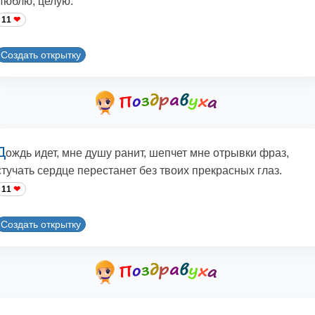
Люблю, целую.
11
Создать открытку
Д
ождь идет, мне душу ранит, шепчет мне отрывки фраз,
стучать сердце перестанет без твоих прекрасных глаз.
11
Создать открытку