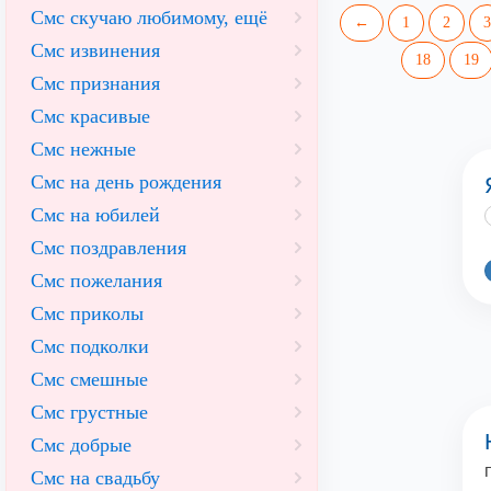
Смс скучаю любимому, ещё
←
1
2
3
Смс извинения
18
19
Смс признания
Смс красивые
Смс нежные
Смс на день рождения
Смс на юбилей
Смс поздравления
Смс пожелания
Смс приколы
Смс подколки
Смс смешные
Смс грустные
Смс добрые
Смс на свадьбу