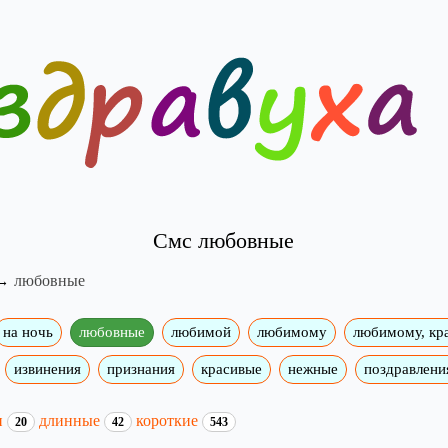
Смс любовные
любовные
на ночь
любовные
любимой
любимому
любимому, кр
извинения
признания
красивые
нежные
поздравлени
и
длинные
короткие
20
42
543