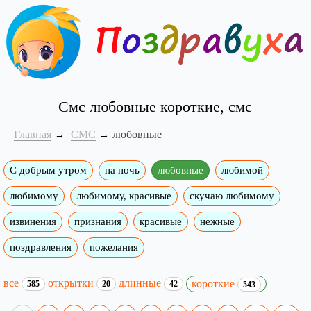
Смс любовные короткие, смс
Главная
СМС
любовные
С добрым утром
на ночь
любовные
любимой
любимому
любимому, красивые
скучаю любимому
извинения
признания
красивые
нежные
поздравления
пожелания
все
открытки
длинные
короткие
585
20
42
543