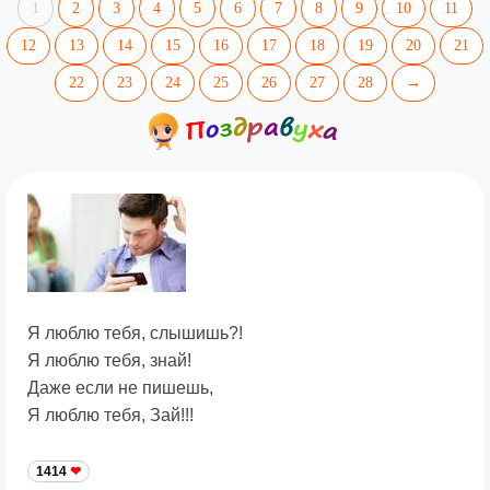
1
2
3
4
5
6
7
8
9
10
11
12
13
14
15
16
17
18
19
20
21
22
23
24
25
26
27
28
→
Я люблю тебя, слышишь?!
Я люблю тебя, знай!
Даже если не пишешь,
Я люблю тебя, Зай!!!
1414