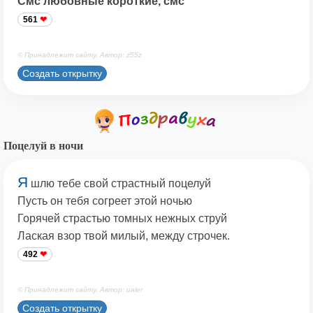
Смс любовные короткие, смс
561
© Принадлежит сайту. Автор: z55z
Создать открытку
Поцелуй в ночи
Я
шлю тебе свой страстный поцелуй
Пусть он тебя согреет этой ночью
Горячей страстью томных нежных струй
Лаская взор твой милый, между строчек.
492
© Принадлежит сайту. Автор: ualer
Создать открытку