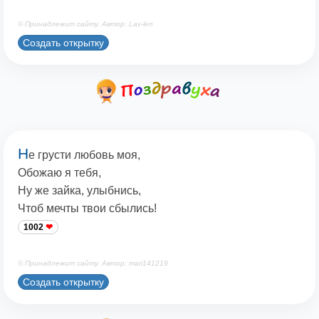
© Принадлежит сайту. Автор: Lav-len
Создать открытку
Н
е грусти любовь моя,
Обожаю я тебя,
Ну же зайка, улыбнись,
Чтоб мечты твои сбылись!
1002
© Принадлежит сайту. Автор: mari141219
Создать открытку