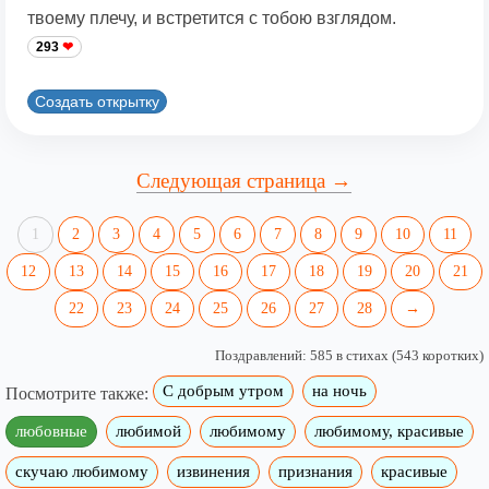
твоему плечу, и встретится с тобою взглядом.
293
Создать открытку
Следующая страница →
1
2
3
4
5
6
7
8
9
10
11
12
13
14
15
16
17
18
19
20
21
22
23
24
25
26
27
28
→
Поздравлений: 585 в стихах (543 коротких)
С добрым утром
на ночь
Посмотрите также:
любовные
любимой
любимому
любимому, красивые
скучаю любимому
извинения
признания
красивые