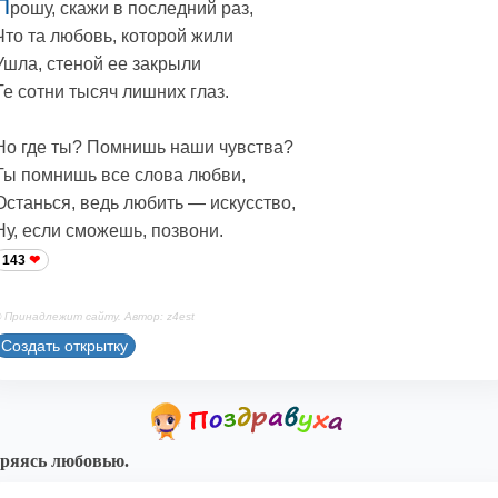
П
рошу, скажи в последний раз,
Что та любовь, которой жили
Ушла, стеной ее закрыли
Те сотни тысяч лишних глаз.
Но где ты? Помнишь наши чувства?
Ты помнишь все слова любви,
Останься, ведь любить — искусство,
Ну, если сможешь, позвони.
143
 Принадлежит сайту. Автор: z4est
Создать открытку
ряясь любовью.