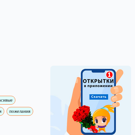
асивые
я
пожелания