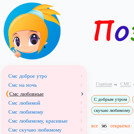
Смс доброе утро
Главная
СМС
Смс на ночь
Смс любовные
С добрым утром
Смс любимой
скучаю любимому
Смс любимому
Смс любимому, красивые
все
открытки
585
Смс скучаю любимому