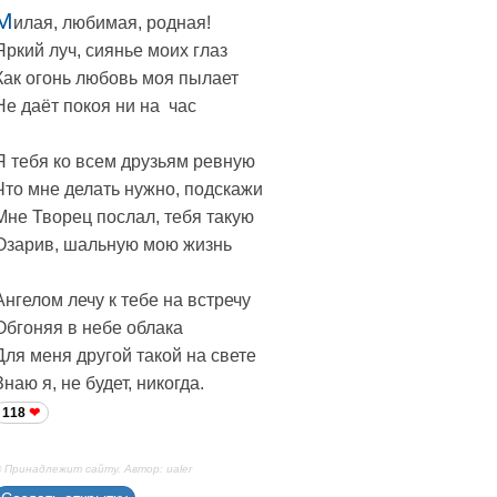
М
илая, любимая, родная!
Яркий луч, сиянье моих глаз
Как огонь любовь моя пылает
Не даёт покоя ни на час
Я тебя ко всем друзьям ревную
Что мне делать нужно, подскажи
Мне Творец послал, тебя такую
Озарив, шальную мою жизнь
Ангелом лечу к тебе на встречу
Обгоняя в небе облака
Для меня другой такой на свете
Знаю я, не будет, никогда.
118
 Принадлежит сайту. Автор: ualer