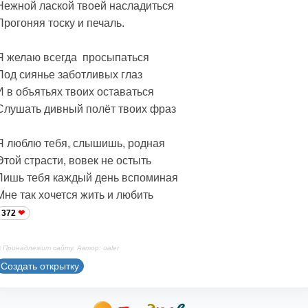
Нежной лаской твоей насладиться
Прогоняя тоску и печаль.
Я желаю всегда просыпаться
Под сиянье заботливых глаз
И в объятьях твоих оставаться
Слушать дивный полёт твоих фраз
Я люблю тебя, слышишь, родная
Этой страсти, вовек не остыть
Лишь тебя каждый день вспоминая
Мне так хочется жить и любить
372
 Принадлежит сайту. Автор: ualer
Создать открытку