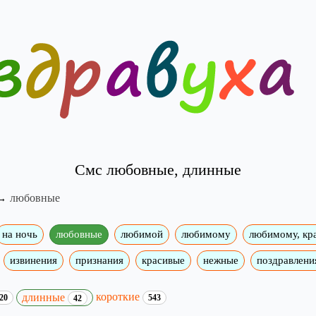
Смс любовные, длинные
любовные
на ночь
любовные
любимой
любимому
любимому, кр
извинения
признания
красивые
нежные
поздравлени
короткие
длинные
20
543
42