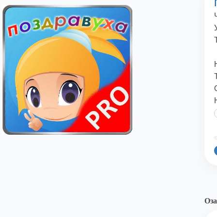
©
Оза