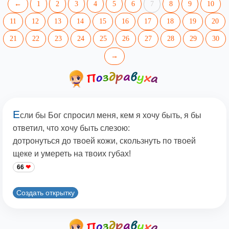
←
1
2
3
4
5
6
7
8
9
10
11
12
13
14
15
16
17
18
19
20
21
22
23
24
25
26
27
28
29
30
→
Е
сли бы Бог спросил меня, кем я хочу быть, я бы
ответил, что хочу быть слезою:
дотронуться до твоей кожи, скользнуть по твоей
щеке и умереть на твоих губах!
66
Создать открытку