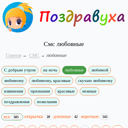
Смс любовные
Главная
СМС
любовные
С добрым утром
на ночь
любовные
любимой
любимому
любимому, красивые
скучаю любимому
извинения
признания
красивые
нежные
поздравления
пожелания
открытки
длинные
короткие
все
20
42
543
585