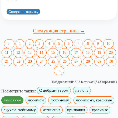
Создать открытку
Следующая страница →
←
1
2
3
4
5
6
7
8
9
10
11
12
13
14
15
16
17
18
19
20
21
22
23
24
25
26
27
28
29
30
→
Поздравлений: 585 в стихах (543 коротких)
С добрым утром
на ночь
Посмотрите также:
любовные
любимой
любимому
любимому, красивые
скучаю любимому
извинения
признания
красивые