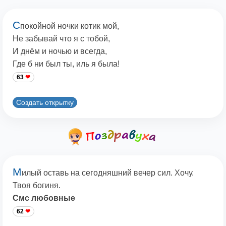
С
покойной ночки котик мой,
Не забывай что я с тобой,
И днём и ночью и всегда,
Где б ни был ты, иль я была!
63
Создать открытку
М
илый оставь на сегодняшний вечер сил. Хочу.
Твоя богиня.
Смс любовные
62