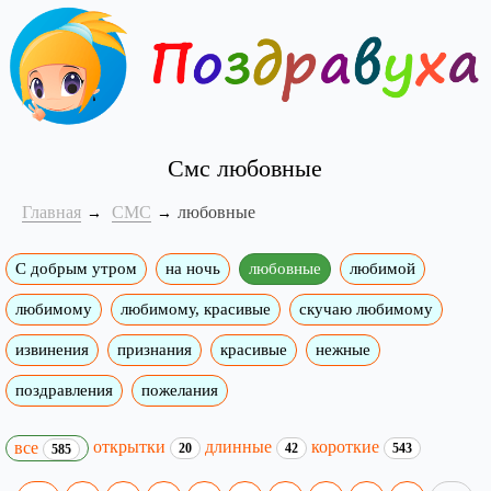
Смс любовные
Главная
СМС
любовные
С добрым утром
на ночь
любовные
любимой
любимому
любимому, красивые
скучаю любимому
извинения
признания
красивые
нежные
поздравления
пожелания
открытки
длинные
короткие
все
20
42
543
585