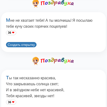
М
не не хватает тебя! А ты молчишь! Я посылаю
тебе кучу своих горячих поцелуев!
36
Создать открытку
Т
ы так несказанно красива,
Что закрываешь солнца свет;
И в звёздном небе нет красивей,
Тебя красивей, звезды нет!
36