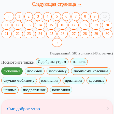
Следующая страница →
←
1
2
3
4
5
6
7
8
9
10
11
12
13
14
15
16
17
18
19
20
21
22
23
24
25
26
27
28
29
30
→
Поздравлений: 585 в стихах (543 коротких)
С добрым утром
на ночь
Посмотрите также:
любовные
любимой
любимому
любимому, красивые
скучаю любимому
извинения
признания
красивые
нежные
поздравления
пожелания
Смс доброе утро