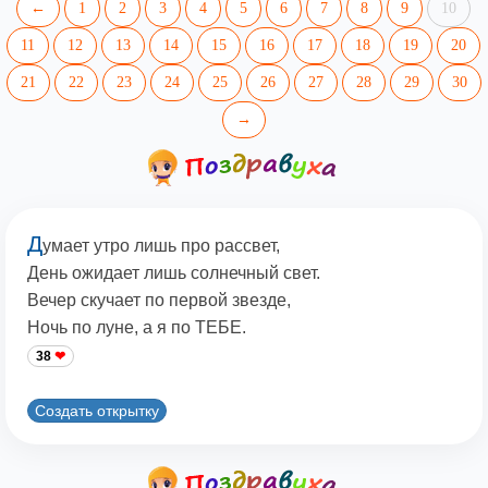
←
1
2
3
4
5
6
7
8
9
10
11
12
13
14
15
16
17
18
19
20
21
22
23
24
25
26
27
28
29
30
→
Д
умает утро лишь про рассвет,
День ожидает лишь солнечный свет.
Вечер скучает по первой звезде,
Ночь по луне, а я по ТЕБЕ.
38
Создать открытку