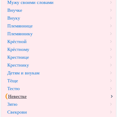
Мужу своими словами
Внучке
Внуку
Племяннице
Племяннику
Крёстной
Крёстному
Крестнице
Крестнику
Детям и внукам
Тёще
Тестю
Невестке
Зятю
Свекрови