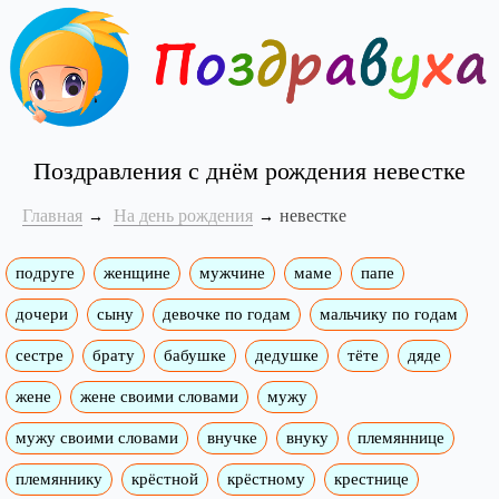
Поздравления с днём рождения невестке
Главная
На день рождения
невестке
подруге
женщине
мужчине
маме
папе
дочери
сыну
девочке по годам
мальчику по годам
сестре
брату
бабушке
дедушке
тёте
дяде
жене
жене своими словами
мужу
мужу своими словами
внучке
внуку
племяннице
племяннику
крёстной
крёстному
крестнице