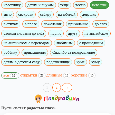
крестнику
детям и внукам
тёще
тестю
невестке
зятю
свекрови
свёкру
на юбилей
девушке
в стихах
в прозе
пожелания
прикольные
до слёз
своими словами до слёз
парню
другу
на английском
на английском с переводом
любимым
с прошедшим
ребёнку
приглашения
Спасибо за поздравление
детям в детском саду
родственнице
куме
куму
открытки
длинные
короткие
все
20
15
15
30
1
2
→
Пусть светят радостью глаза.