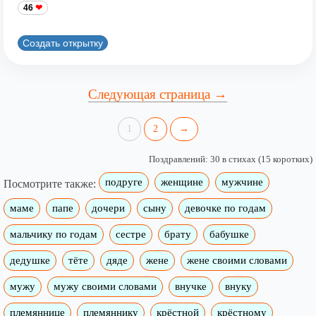
46
Создать открытку
Следующая страница →
1
2
→
Поздравлений: 30 в стихах (15 коротких)
подруге
женщине
мужчине
Посмотрите также:
маме
папе
дочери
сыну
девочке по годам
мальчику по годам
сестре
брату
бабушке
дедушке
тёте
дяде
жене
жене своими словами
мужу
мужу своими словами
внучке
внуку
племяннице
племяннику
крёстной
крёстному