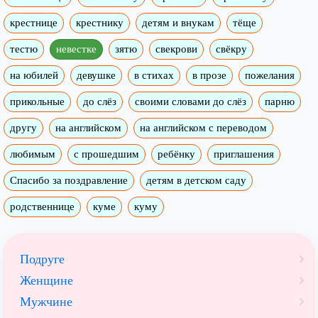
крестнице
крестнику
детям и внукам
тёще
тестю
невестке
зятю
свекрови
свёкру
на юбилей
девушке
в стихах
в прозе
пожелания
прикольные
до слёз
своими словами до слёз
парню
другу
на английском
на английском с переводом
любимым
с прошедшим
ребёнку
приглашения
Спасибо за поздравление
детям в детском саду
родственнице
куме
куму
Подруге
Женщине
Мужчине