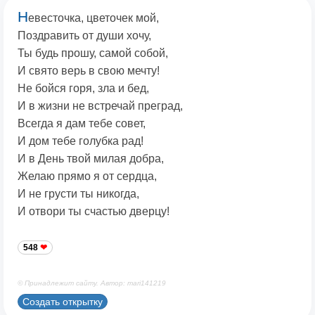
Н
евесточка, цветочек мой,
Поздравить от души хочу,
Ты будь прошу, самой собой,
И свято верь в свою мечту!
Не бойся горя, зла и бед,
И в жизни не встречай преград,
Всегда я дам тебе совет,
И дом тебе голубка рад!
И в День твой милая добра,
Желаю прямо я от сердца,
И не грусти ты никогда,
И отвори ты счастью дверцу!
548
© Принадлежит сайту. Автор: mari141219
Создать открытку