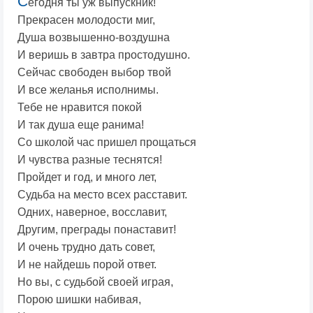
С
егодня ты уж выпускник!
Прекрасен молодости миг,
Душа возвышенно-воздушна
И веришь в завтра простодушно.
Сейчас свободен выбор твой
И все желанья исполнимы.
Тебе не нравится покой
И так душа еще ранима!
Со школой час пришел прощаться
И чувства разные теснятся!
Пройдет и год, и много лет,
Судьба на место всех расставит.
Одних, наверное, восславит,
Другим, преграды понаставит!
И очень трудно дать совет,
И не найдешь порой ответ.
Но вы, с судьбой своей играя,
Порою шишки набивая,