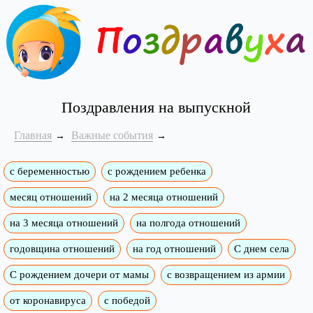
Поздравления на выпускной
Главная
Важные события
с беременностью
с рождением ребенка
месяц отношений
на 2 месяца отношений
на 3 месяца отношений
на полгода отношений
годовщина отношений
на год отношений
С днем села
С рождением дочери от мамы
с возвращением из армии
от коронавируса
с победой