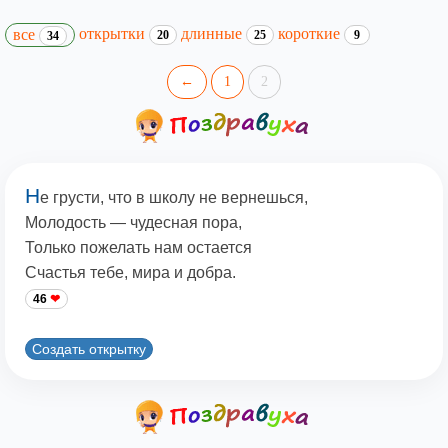
открытки
длинные
короткие
все
20
25
9
34
←
1
2
Н
е грусти, что в школу не вернешься,
Молодость — чудесная пора,
Только пожелать нам остается
Счастья тебе, мира и добра.
46
Создать открытку