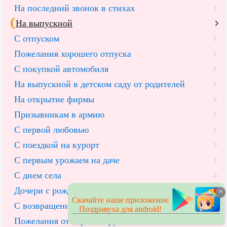
На последний звонок в стихах
На выпускной
С отпуском
Пожелания хорошего отпуска
С покупкой автомобиля
На выпускной в детском саду от родителей
На открытие фирмы
Призывникам в армию
С первой любовью
С поездкой на курорт
С первым урожаем на даче
С днем села
Дочери с рождением дочери от мамы
×
Скачайте наше приложение
С возвращением из армии
Поздравуха для android!
Пожелания от коронавируса