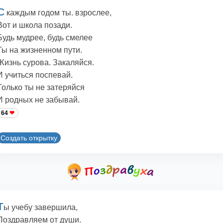
С
каждым годом ты. взрослее,
Вот и школа позади.
Будь мудрее, будь смелее
Ты на жизненном пути.
Жизнь сурова. Закаляйся.
И учиться поспевай.
Только ты не затеряйся
И родных не забывай.
64
Создать открытку
Т
ы учебу завершила,
Поздравляем от души.