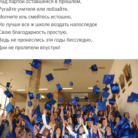
Над партой оставшейся в прошлом,
Ругайте учителя или лобзайте,
Молчите иль смейтесь истошно,
Но лучше все ж школе воздать напоследок
Свою благодарность простую,
Ведь не пронеслись эти годы бесследно,
Дни не пролетели впустую!