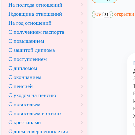
На полгода отношений
Годовщина отношений
открытк
все
34
На год отношений
С получением паспорта
С повышением
С защитой диплома
С поступлением
С дипломом
С окончанием
С пенсией
С уходом на пенсию
С новосельем
С новосельем в стихах
С крестинами
С днем совершеннолетия