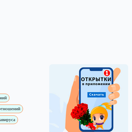
ений
 отношений
навируса