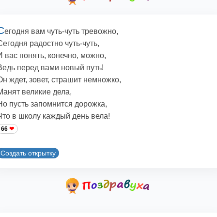
С
егодня вам чуть-чуть тревожно,
Сегодня радостно чуть-чуть,
И вас понять, конечно, можно,
Ведь перед вами новый путь!
Он ждет, зовет, страшит немножко,
Манят великие дела,
Но пусть запомнится дорожка,
Что в школу каждый день вела!
66
Создать открытку