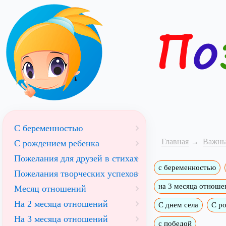
С беременностью
Главная
Важны
С рождением ребенка
Пожелания для друзей в стихах
с беременностью
Пожелания творческих успехов
на 3 месяца отноше
Месяц отношений
На 2 месяца отношений
С днем села
С р
На 3 месяца отношений
с победой