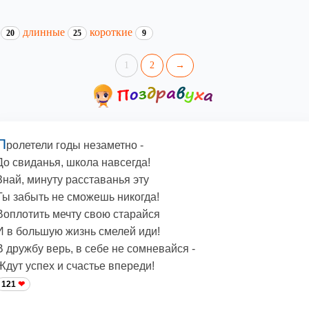
и
длинные
короткие
20
25
9
1
2
→
П
ролетели годы незаметно -
До свиданья, школа навсегда!
Знай, минуту расставанья эту
Ты забыть не сможешь никогда!
Воплотить мечту свою старайся
И в большую жизнь смелей иди!
В дружбу верь, в себе не сомневайся -
Ждут успех и счастье впереди!
121