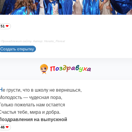
51
 Принадлежит сайту. Автор: Horatio_Floreal
Создать открытку
Н
е грусти, что в школу не вернешься,
Молодость — чудесная пора,
Только пожелать нам остается
Счастья тебе, мира и добра.
Поздравления на выпускной
46