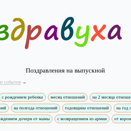
Поздравления на выпускной
е события
с рождением ребенка
месяц отношений
на 2 месяца отнош
ний
на полгода отношений
годовщина отношений
на год
ождением дочери от мамы
с возвращением из армии
от коро