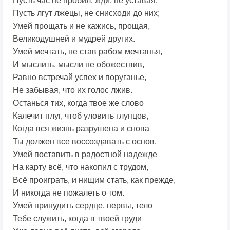
Пусть час не пробил, жди, не уставая,
Пусть лгут лжецы, не снисходи до них;
Умей прощать и не кажись, прощая,
Великодушней и мудрей других.
Умей мечтать, не став рабом мечтанья,
И мыслить, мысли не обожествив,
Равно встречай успех и поруганье,
Не забывая, что их голос лжив.
Останься тих, когда твое же слово
Калечит плуг, чтоб уловить глупцов,
Когда вся жизнь разрушена и снова
Ты должен все воссоздавать с основ.
Умей поставить в радостной надежде
На карту всё, что накопил с трудом,
Всё проиграть, и нищим стать, как прежде,
И никогда не пожалеть о том.
Умей принудить сердце, нервы, тело
Тебе служить, когда в твоей груди