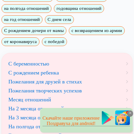
на полгода отношений
годовщина отношений
на год отношений
С днем села
С рождением дочери от мамы
с возвращением из армии
от коронавируса
с победой
С беременностью
С рождением ребенка
Пожелания для друзей в стихах
Пожелания творческих успехов
Месяц отношений
На 2 месяца отношений
×
На 3 месяца отношений
Скачайте наше приложение
Поздравуха для android!
На полгода отношений