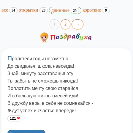
все
открытки
короткие
длинные
34
20
9
25
1
2
→
П
ролетели годы незаметно -
До свиданья, школа навсегда!
Знай, минуту расставанья эту
Ты забыть не сможешь никогда!
Воплотить мечту свою старайся
И в большую жизнь смелей иди!
В дружбу верь, в себе не сомневайся -
Ждут успех и счастье впереди!
121