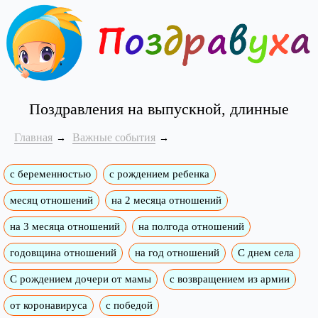
Поздравления на выпускной, длинные
Главная
Важные события
с беременностью
с рождением ребенка
месяц отношений
на 2 месяца отношений
на 3 месяца отношений
на полгода отношений
годовщина отношений
на год отношений
С днем села
С рождением дочери от мамы
с возвращением из армии
от коронавируса
с победой