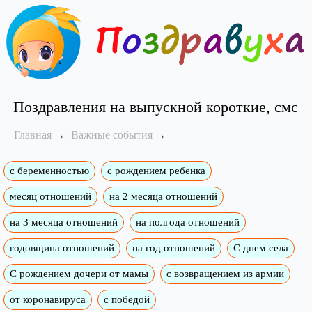
Поздравления на выпускной короткие, смс
Главная
Важные события
с беременностью
с рождением ребенка
месяц отношений
на 2 месяца отношений
на 3 месяца отношений
на полгода отношений
годовщина отношений
на год отношений
С днем села
С рождением дочери от мамы
с возвращением из армии
от коронавируса
с победой