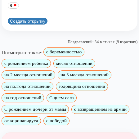
6
Создать открытку
Поздравлений: 34 в стихах (9 коротких)
с беременностью
Посмотрите также:
с рождением ребенка
месяц отношений
на 2 месяца отношений
на 3 месяца отношений
на полгода отношений
годовщина отношений
на год отношений
С днем села
С рождением дочери от мамы
с возвращением из армии
от коронавируса
с победой