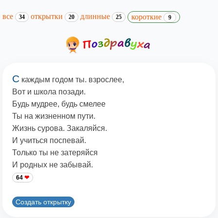
все
открытки
длинные
короткие
34
20
25
9
С
каждым годом ты. взрослее,
Вот и школа позади.
Будь мудрее, будь смелее
Ты на жизненном пути.
Жизнь сурова. Закаляйся.
И учиться поспевай.
Только ты не затеряйся
И родных не забывай.
64
Создать открытку