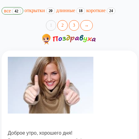
открытки
длинные
короткие
все
20
18
24
42
1
2
3
→
Доброе утро, хорошего дня!