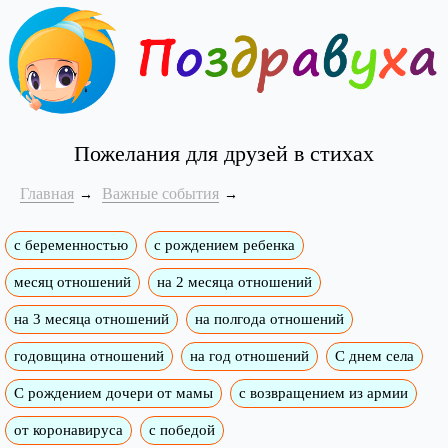
Пожелания для друзей в стихах
Главная
Важные события
с беременностью
с рождением ребенка
месяц отношений
на 2 месяца отношений
на 3 месяца отношений
на полгода отношений
годовщина отношений
на год отношений
С днем села
С рождением дочери от мамы
с возвращением из армии
от коронавируса
с победой