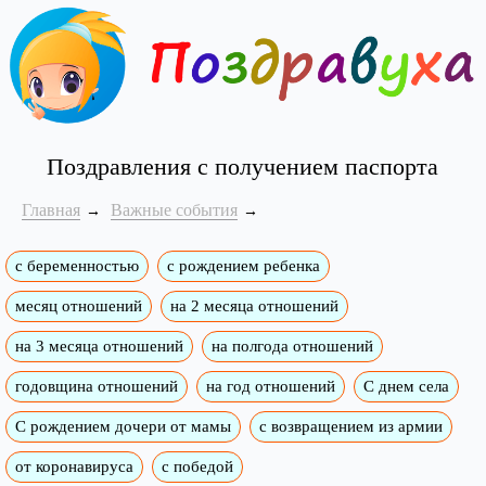
Поздравления с получением паспорта
Главная
Важные события
с беременностью
с рождением ребенка
месяц отношений
на 2 месяца отношений
на 3 месяца отношений
на полгода отношений
годовщина отношений
на год отношений
С днем села
С рождением дочери от мамы
с возвращением из армии
от коронавируса
с победой