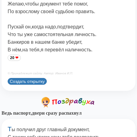
Желаю,чтобы документ тебе помог,
По взрослому своей судьбою править.
Пускай он,когда надо,подтвердит,
Что ты уже самостоятельная личность.
Банкиров в нашем банке убедит,
В нём,на тебя,я перевёл наличность.
20
© Принадлежит сайту. Автор: Иванов И.П.
Создать открытку
Ведь паспорт,двери сразу распахнул
Т
ы получил друг главный документ,