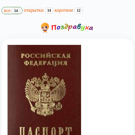
открытки
короткие
все
14
12
14