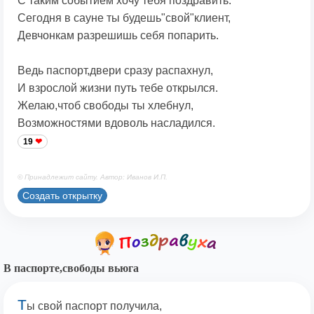
С таким событием хочу тебя поздравить.
Сегодня в сауне ты будешь"свой"клиент,
Девчонкам разрешишь себя попарить.
Ведь паспорт,двери сразу распахнул,
И взрослой жизни путь тебе открылся.
Желаю,чтоб свободы ты хлебнул,
Возможностями вдоволь насладился.
19
© Принадлежит сайту. Автор: Иванов И.П.
Создать открытку
В паспорте,свободы вьюга
Т
ы свой паспорт получила,