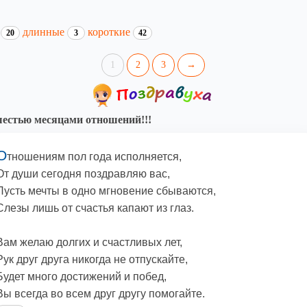
и
длинные
короткие
20
3
42
1
2
3
→
естью месяцами отношений!!!
О
тношениям пол года исполняется,
От души сегодня поздравляю вас,
Пусть мечты в одно мгновение сбываются,
Слезы лишь от счастья капают из глаз.
Вам желаю долгих и счастливых лет,
Рук друг друга никогда не отпускайте,
Будет много достижений и побед,
Вы всегда во всем друг другу помогайте.