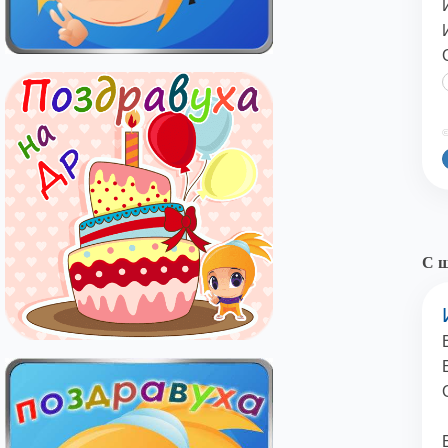
©
С ш