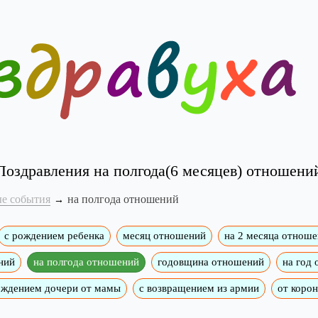
Поздравления на полгода(6 месяцев) отношени
е события
на полгода отношений
с рождением ребенка
месяц отношений
на 2 месяца отнош
ний
на полгода отношений
годовщина отношений
на год
ождением дочери от мамы
с возвращением из армии
от коро