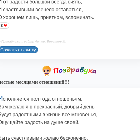
И от радости большой всегда сиять,
И счастливыми всецело оставаться,
О хорошем лишь, приятном, вспоминать.
3
 Принадлежит сайту. Автор: Берсанов М.
Создать открытку
естью месяцами отношений!!!
И
сполняется пол года отношеньям,
Вам желаю я в прекрасный, добрый день,
Будут радостными в жизни все мгновенья,
Ощущайте радость на душе своей.
Быть счастливыми желаю бесконечно,