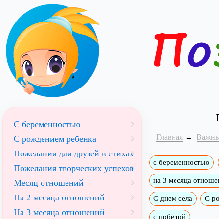
С беременностью
Главная
Важны
С рождением ребенка
Пожелания для друзей в стихах
с беременностью
Пожелания творческих успехов
на 3 месяца отноше
Месяц отношений
На 2 месяца отношений
С днем села
С р
На 3 месяца отношений
с победой