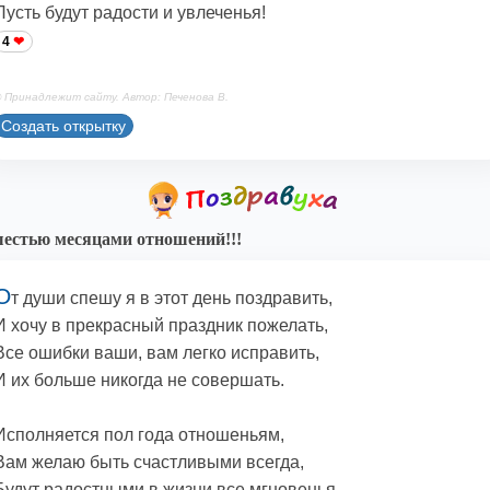
Пусть будут радости и увлеченья!
4
 Принадлежит сайту. Автор: Печенова В.
Создать открытку
естью месяцами отношений!!!
О
т души спешу я в этот день поздравить,
И хочу в прекрасный праздник пожелать,
Все ошибки ваши, вам легко исправить,
И их больше никогда не совершать.
Исполняется пол года отношеньям,
Вам желаю быть счастливыми всегда,
Будут радостными в жизни все мгновенья,