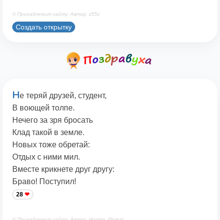
© Принадлежит сайту. Автор: z55z
Создать открытку
Н
е теряй друзей, студент,
В воющей толпе.
Нечего за зря бросать
Клад такой в земле.
Новых тоже обретай:
Отдых с ними мил.
Вместе крикнете друг другу:
Браво! Поступил!
28
© Принадлежит сайту. Автор: Horatio_Floreal