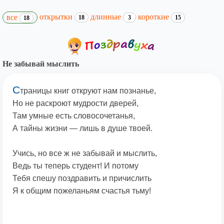
открытки
длинные
короткие
все
18
3
15
18
Не забывай мыслить
С
траницы книг откруют нам познанье,
Но не раскроют мудрости дверей,
Там умные есть словосочетанья,
А тайны жизни — лишь в душе твоей.
Учись, но все ж не забывай и мыслить,
Ведь ты теперь студент! И потому
Тебя спешу поздравить и причислить
Я к общим пожеланьям счастья тьму!