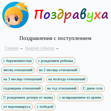
Поздравления с поступлением
Главная
Важные события
с беременностью
с рождением ребенка
месяц отношений
на 2 месяца отношений
на 3 месяца отношений
на полгода отношений
годовщина отношений
на год отношений
С днем села
С рождением дочери от мамы
с возвращением из армии
от коронавируса
с победой