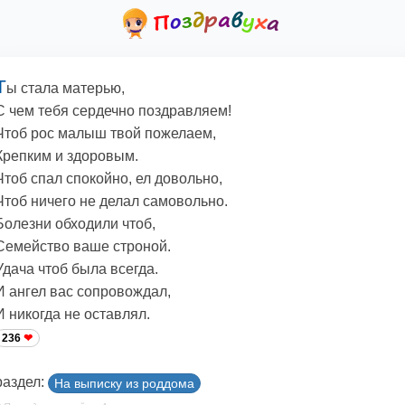
Т
ы стала матерью,
С чем тебя сердечно поздравляем!
Чтоб рос малыш твой пожелаем,
Крепким и здоровым.
Чтоб спал спокойно, ел довольно,
Чтоб ничего не делал самовольно.
Болезни обходили чтоб,
Семейство ваше строной.
Удача чтоб была всегда.
И ангел вас сопровождал,
И никогда не оставлял.
236
раздел:
На выписку из роддома