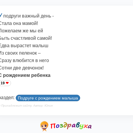
У
подруги важный день -
Стала она мамой!
Пожелаем же мы ей
Быть счастливой самой!
Едва вырастет малыш
Из своих пеленок –
Сразу влюбится в него
Сотни две девчонок!
С рождением ребенка
19
раздел:
Подруге с рождением малыша
 Принадлежит сайту. Автор: Юлия