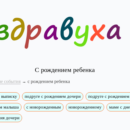
С рождением ребенка
е события
с рождением ребенка
 выписку
подруге с рождением дочери
подруге с рождением
ем малыша
с новорожденным
новорожденному
маме с дн
ия дочери