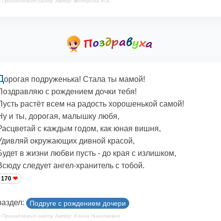
 Принадлежит сайту. Автор: моторина т.а.
Д
орогая подруженька! Стала ты мамой!
Поздравляю с рождением дочки тебя!
Пусть растёт всем на радость хорошенькой самой!
Ну и ты, дорогая, малышку любя,
Расцветай с каждым годом, как юная вишня,
Удивляй окружающих дивной красой,
Будет в жизни любви пусть - до края с излишком,
Всюду следует ангел-хранитель с тобой.
170
раздел:
Подруге с рождением дочери
 Принадлежит сайту. Автор: Елена Николаевна