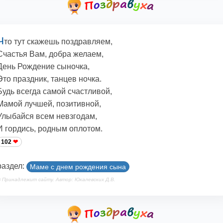
Ч
то тут скажешь поздравляем,
Счастья Вам, добра желаем,
День Рождение сыночка,
Это праздник, танцев ночка.
Будь всегда самой счастливой,
Мамой лучшей, позитивной,
Улыбайся всем невзгодам,
И гордись, родным оплотом.
102
раздел:
Маме с днем рождения сына
 Принадлежит сайту. Автор: Юкалевских Д.В.