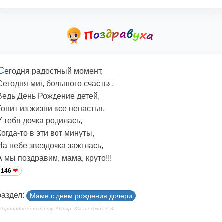
С
егодня радостный момент,
Сегодня миг, большого счастья,
Ведь День Рождение детей,
Гонит из жизни все ненастья.
У тебя дочка родилась,
Когда-то в эти вот минуты,
На небе звездочка зажглась,
А мы поздравим, мама, круто!!!
146
раздел:
Маме с днем рождения дочери
 Принадлежит сайту. Автор: Юкалевских Д.В.