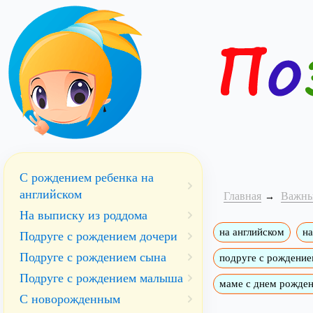
С рождением ребенка на
английском
Главная
Важны
На выписку из роддома
на английском
на
Подруге с рождением дочери
Подруге с рождением сына
подруге с рождени
Подруге с рождением малыша
маме с днем рожден
С новорожденным