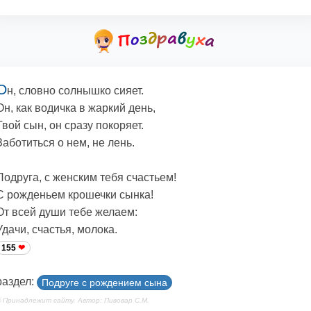
О
н, словно солнышко сияет.
Он, как водичка в жаркий день,
Твой сын, он сразу покоряет.
Заботиться о нем, не лень.
Подруга, с женским тебя счастьем!
С рожденьем крошечки сынка!
От всей души тебе желаем:
Удачи, счастья, молока.
155
раздел:
Подруге с рождением сына
 Принадлежит сайту. Автор: Пивовар С.М.