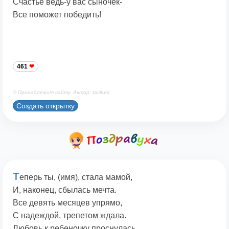
Счастье ведь-у вас сыночек-
Все поможет победить!
461
© Принадлежит сайту. Автор: tavitum
Создать открытку
Т
еперь ты, (имя), стала мамой,
И, наконец, сбылась мечта.
Все девять месяцев упрямо,
С надеждой, трепетом ждала.
Любовь к ребеночку проснулась