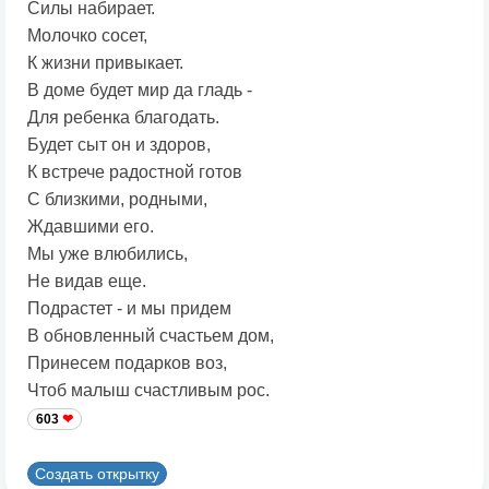
Силы набирает.
Молочко сосет,
К жизни привыкает.
В доме будет мир да гладь -
Для ребенка благодать.
Будет сыт он и здоров,
К встрече радостной готов
С близкими, родными,
Ждавшими его.
Мы уже влюбились,
Не видав еще.
Подрастет - и мы придем
В обновленный счастьем дом,
Принесем подарков воз,
Чтоб малыш счастливым рос.
603
Создать открытку