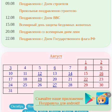
09.08
Поздравления с Днем строителя
Прикольные поздравления строителю
12.08
Поздравления с Днем ВВС
15.08
Всемирный день защиты бездомных животных
20.08
Поздравления со всемирным днем лени
22.08
Поздравления с Днем Государственного флага РФ
Август
1
2
3
4
5
6
7
8
9
10
11
12
13
14
15
16
17
18
19
20
21
22
23
24
25
26
27
28
29
30
31
×
← Июль
|
Сентябрь →
Скачайте наше приложение
Поздравуха для android!
Октябрь
Ноябрь
Декабрь
Январь
Февраль
Март
Апрель
Май
Июнь
Июль
Август