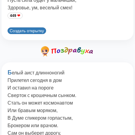
Пусть сила будет у мальчишки,
Здоровье, ум, веселый смех!
449
Создать открытку
Б
елый аист длинноногий
Прилетел сегодня в дом
И оставил на пороге
Сверток с крошечным сынком.
Стать он может космонавтом
Или бравым моряком,
В Думе спикером горластым,
Брокером или врачом.
Сам он выберет дорогу,