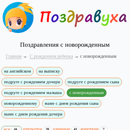
Поздравления с новорожденным
Главная
С рождением ребенка
с новорожденным
на английском
на выписку
подруге с рождением дочери
подруге с рождением сына
подруге с рождением малыша
с новорожденным
новорожденному
маме с днем рождения сына
маме с днем рождения дочери
открытки
длинные
короткие
все
20
41
7
48