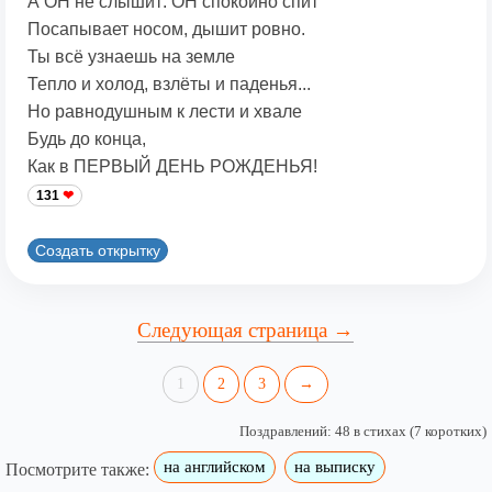
А ОН не слышит: ОН спокойно спит
Посапывает носом, дышит ровно.
Ты всё узнаешь на земле
Тепло и холод, взлёты и паденья...
Но равнодушным к лести и хвале
Будь до конца,
Как в ПЕРВЫЙ ДЕНЬ РОЖДЕНЬЯ!
131
Создать открытку
Следующая страница →
1
2
3
→
Поздравлений: 48 в стихах (7 коротких)
на английском
на выписку
Посмотрите также: