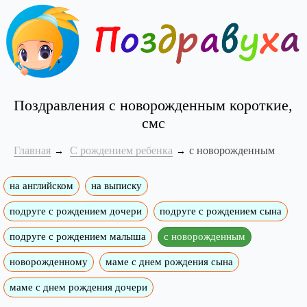
Поздравления с новорожденным короткие,
смс
Главная
С рождением ребенка
с новорожденным
на английском
на выписку
подруге с рождением дочери
подруге с рождением сына
подруге с рождением малыша
с новорожденным
новорожденному
маме с днем рождения сына
маме с днем рождения дочери