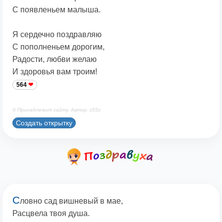
С появленьем малыша.
Я сердечно поздравляю
С пополненьем дорогим,
Радости, любви желаю
И здоровья вам троим!
564
© Принадлежит сайту. Автор: z55z
Создать открытку
С
ловно сад вишневый в мае,
Расцвела твоя душа.