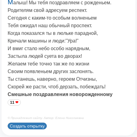
М
алыш! Мы тебя поздравляем с рожденьем.
Родителям свой адресуем респект.
Сегодня с каким-то особым волненьем
Тебя ожидал наш обычный проспект.
Когда показался ты в люльке парадной,
Кричали машины и люди:"Ура!"
И вмиг стало небо особо нарядным,
Застыла людей суета во дворах!
Желаем тебе точно так же по жизни
Своим появленьем других заслонять.
Ты станешь, наверно, героем Отчизны,
Скорей же расти, чтоб дерзать, побеждать!
Смешные поздравления новорожденному
11
© Принадлежит сайту. Автор: Елена Николаевна
Создать открытку