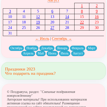
Август
1
2
3
4
5
6
7
8
9
10
11
12
13
14
15
16
17
18
19
20
21
22
23
24
25
26
27
28
29
30
31
← Июль
|
Сентябрь →
Октябрь
Ноябрь
Декабрь
Январь
Февраль
Март
Апрель
Май
Июнь
Июль
Август
Праздники 2023
Что подарить на праздник?
© Поздравуха, раздел: "
Смешные поздравления
новорожденному
"
Авторские материалы! При использовании материалов
активная ссылка на сайт обязательна! Размещение