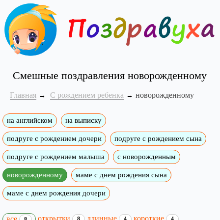
Смешные поздравления новорожденному
Главная
С рождением ребенка
новорожденному
на английском
на выписку
подруге с рождением дочери
подруге с рождением сына
подруге с рождением малыша
с новорожденным
новорожденному
маме с днем рождения сына
маме с днем рождения дочери
открытки
длинные
короткие
все
8
4
4
8