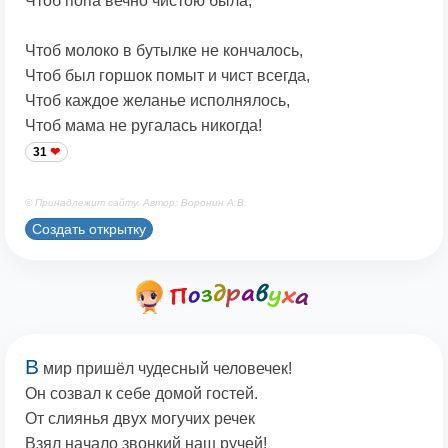
Чтоб попа вечно чистою была,
Чтоб молоко в бутылке не кончалось,
Чтоб был горшок помыт и чист всегда,
Чтоб каждое желанье исполнялось,
Чтоб мама не ругалась никогда!
31
© Принадлежит сайту. Автор: Воронин А.В.
Создать открытку
В
мир пришёл чудесный человечек!
Он созвал к себе домой гостей.
От слиянья двух могучих речек
Взял начало звонкий наш ручей!