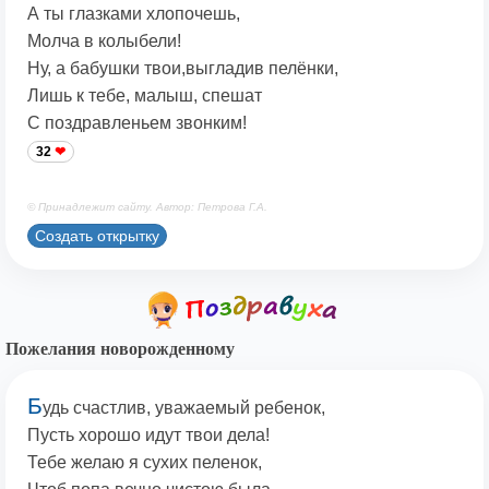
А ты глазками хлопочешь,
Молча в колыбели!
Ну, а бабушки твои,выгладив пелёнки,
Лишь к тебе, малыш, спешат
С поздравленьем звонким!
32
© Принадлежит сайту. Автор: Петрова Г.А.
Создать открытку
Пожелания новорожденному
Б
удь счастлив, уважаемый ребенок,
Пусть хорошо идут твои дела!
Тебе желаю я сухих пеленок,