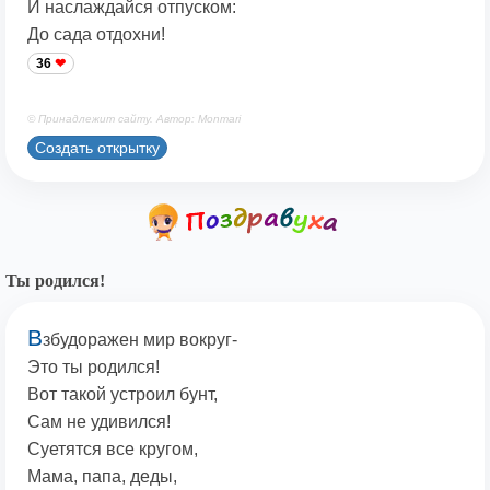
И наслаждайся отпуском:
До сада отдохни!
36
© Принадлежит сайту. Автор: Monmari
Создать открытку
Ты родился!
В
збудоражен мир вокруг-
Это ты родился!
Вот такой устроил бунт,
Сам не удивился!
Суетятся все кругом,
Мама, папа, деды,