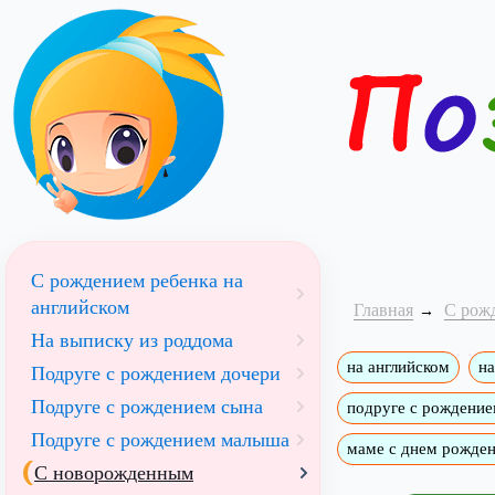
С рождением ребенка на
английском
Главная
С рож
На выписку из роддома
на английском
на
Подруге с рождением дочери
Подруге с рождением сына
подруге с рождени
Подруге с рождением малыша
маме с днем рожден
С новорожденным