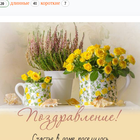
длинные
короткие
41
7
20