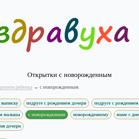
Открытки с новорожденным
дением ребенка
с новорожденным
 выписку
подруге с рождением дочери
подруге с рождением
ем малыша
с новорожденным
новорожденному
маме с дн
ия дочери