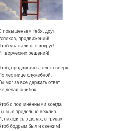
С повышеньем тебя, друг!
Успехов, продвижений!
Чтоб уважали все вокруг!
И творческих решений!
Чтоб, продвигаясь только вверх
По лестнице служебной,
Ты мог за всё держать ответ,
Не делая ошибок.
Чтоб с подчинёнными всегда
Ты был предельно вежлив.
И, находясь в делах, в трудах,
Чтоб бодрым был и свежим!