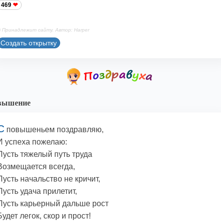
469
 Принадлежит сайту. Автор: Harper
Создать открытку
вышение
С
повышеньем поздравляю,
И успеха пожелаю:
Пусть тяжелый путь труда
Возмещается всегда,
Пусть начальство не кричит,
Пусть удача прилетит,
Пусть карьерный дальше рост
Будет легок, скор и прост!