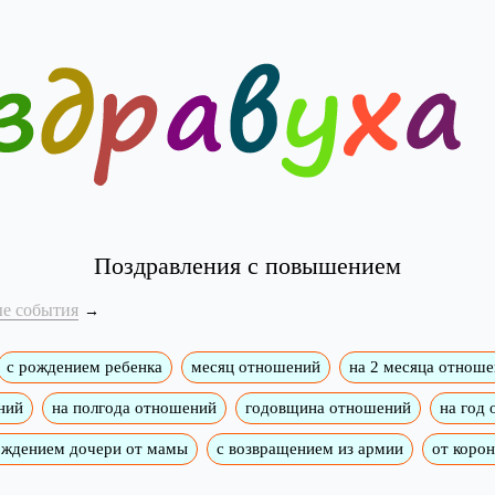
Поздравления с повышением
е события
с рождением ребенка
месяц отношений
на 2 месяца отнош
ний
на полгода отношений
годовщина отношений
на год
ождением дочери от мамы
с возвращением из армии
от коро