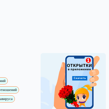
ений
 отношений
навируса