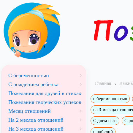
С беременностью
Главная
Важны
С рождением ребенка
Пожелания для друзей в стихах
с беременностью
Пожелания творческих успехов
на 3 месяца отноше
Месяц отношений
На 2 месяца отношений
С днем села
С р
На 3 месяца отношений
с победой