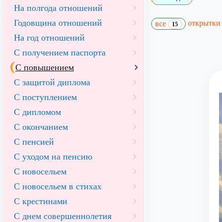
На полгода отношений
Годовщина отношений
открытк
все
15
На год отношений
С получением паспорта
С повышением
С защитой диплома
С поступлением
С дипломом
С окончанием
С пенсией
С уходом на пенсию
С новосельем
С новосельем в стихах
С крестинами
С днем совершеннолетия