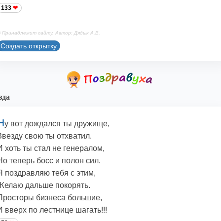
133
 Принадлежит сайту. Автор: Дядык А.В.
Создать открытку
зда
Н
у вот дождался ты дружище,
Звезду свою ты отхватил.
И хоть ты стал не генералом,
Но теперь босс и полон сил.
Я поздравляю тебя с этим,
Желаю дальше покорять.
Просторы бизнеса большие,
И вверх по лестнице шагать!!!