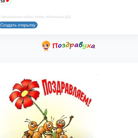
59
 Принадлежит сайту. Автор: Юкалевских Д.В.
Создать открытку