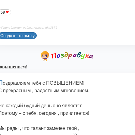
58
 Принадлежит сайту. Автор: dim3875
Создать открытку
повышением!
П
оздравляем тебя с ПОВЫШЕНИЕМ!
С прекрасным , радостным мгновением.
Не каждый будний день оно является –
Поэтому – с тебя, сегодня , причитается!
Мы рады , что талант замечен твой ,