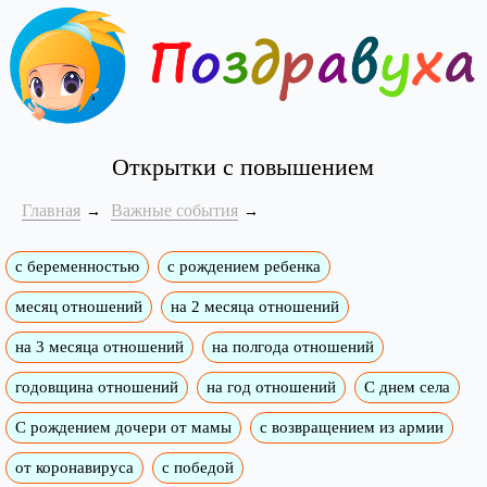
Открытки с повышением
Главная
Важные события
с беременностью
с рождением ребенка
месяц отношений
на 2 месяца отношений
на 3 месяца отношений
на полгода отношений
годовщина отношений
на год отношений
С днем села
С рождением дочери от мамы
с возвращением из армии
от коронавируса
с победой