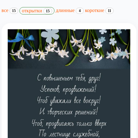
все
длинные
короткие
открытки
15
4
11
15