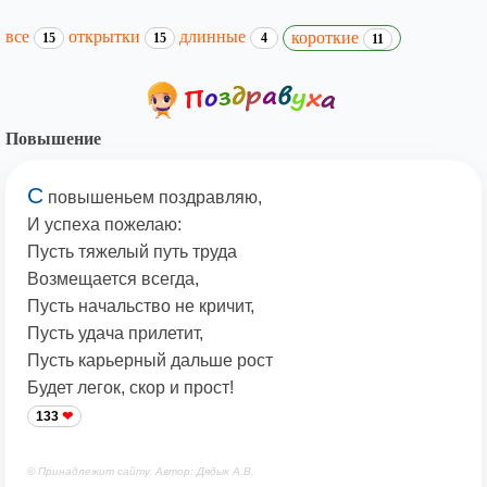
все
открытки
длинные
короткие
15
15
4
11
Повышение
С
повышеньем поздравляю,
И успеха пожелаю:
Пусть тяжелый путь труда
Возмещается всегда,
Пусть начальство не кричит,
Пусть удача прилетит,
Пусть карьерный дальше рост
Будет легок, скор и прост!
133
© Принадлежит сайту. Автор: Дядык А.В.