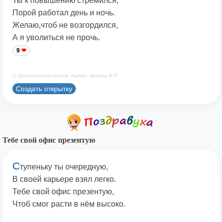
Ты к повышению стремился,
Порой работал день и ночь.
Желаю,чтоб не возгордился,
А я уволиться не прочь.
9
© Принадлежит сайту. Автор: Иванов И.П.
Создать открытку
Тебе свой офис презентую
С
тупеньку ты очередную,
В своей карьере взял легко.
Тебе свой офис презентую,
Чтоб смог расти в нём высоко.