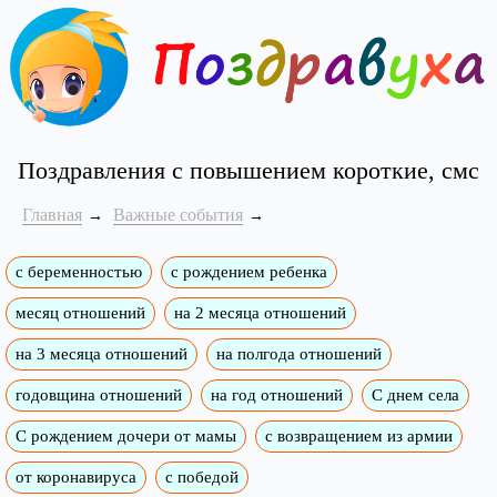
Поздравления с повышением короткие, смс
Главная
Важные события
с беременностью
с рождением ребенка
месяц отношений
на 2 месяца отношений
на 3 месяца отношений
на полгода отношений
годовщина отношений
на год отношений
С днем села
С рождением дочери от мамы
с возвращением из армии
от коронавируса
с победой