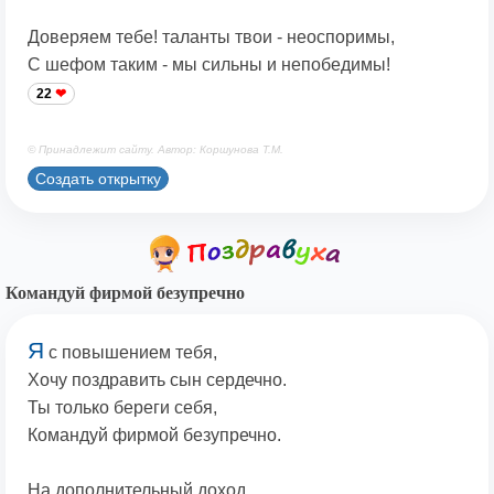
Доверяем тебе! таланты твои - неоспоримы,
С шефом таким - мы сильны и непобедимы!
22
© Принадлежит сайту. Автор: Коршунова Т.М.
Создать открытку
Командуй фирмой безупречно
Я
с повышением тебя,
Хочу поздравить сын сердечно.
Ты только береги себя,
Командуй фирмой безупречно.
На дополнительный доход,