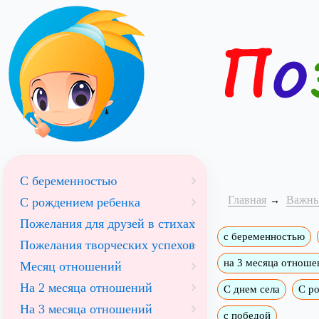
С беременностью
Главная
Важны
С рождением ребенка
Пожелания для друзей в стихах
с беременностью
Пожелания творческих успехов
на 3 месяца отноше
Месяц отношений
На 2 месяца отношений
С днем села
С р
На 3 месяца отношений
с победой