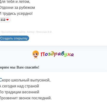
Для тебя и летом,
Отдохни за рубежом
И трудись усердно!
112
 Принадлежит сайту. Автор: Печенова В.В.
Создать открытку
орим мы Вам спасибо!
С
коро школьный выпускной,
А сегодня над страной
По традиции весенней
Прозвенит звонок последний.