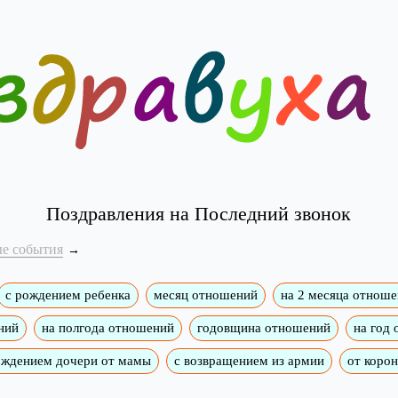
Поздравления на Последний звонок
е события
с рождением ребенка
месяц отношений
на 2 месяца отнош
ний
на полгода отношений
годовщина отношений
на год
ождением дочери от мамы
с возвращением из армии
от коро