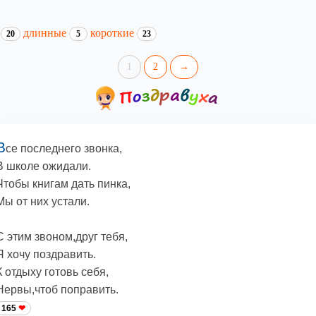
и
длинные
короткие
20
5
23
1
2
→
В
се последнего звонка,
В школе ожидали.
Чтобы книгам дать пинка,
Мы от них устали.
С этим звоном,друг тебя,
Я хочу поздравить.
К отдыху готовь себя,
Нервы,чтоб поправить.
165