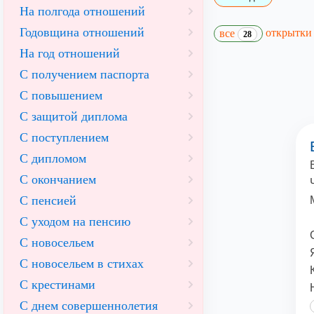
На полгода отношений
Годовщина отношений
открытк
все
28
На год отношений
С получением паспорта
С повышением
С защитой диплома
С поступлением
С дипломом
С окончанием
С пенсией
С уходом на пенсию
С новосельем
С новосельем в стихах
С крестинами
С днем совершеннолетия