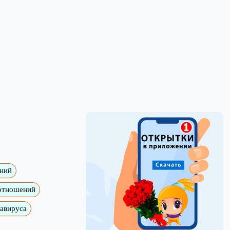
ений
 отношений
навируса