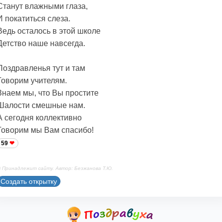
Станут влажными глаза,
И покатиться слеза.
Ведь осталось в этой школе
Детство наше навсегда.
Поздравленья тут и там
Говорим учителям.
Знаем мы, что Вы простите
Шалости смешные нам.
А сегодня коллективно
Говорим мы Вам спасибо!
59
 Принадлежит сайту. Автор: Безжанова Т.Ю.
Создать открытку