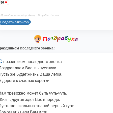
50
 Принадлежит сайту. Автор: TanyaBezzhanova
Создать открытку
раздником последнего звонка!
С
праздником последнего звонка
Поздравляем Вас, выпускники.
Пусть же будет жизнь Ваша легка,
А дороги к счастью коротки.
Вам тревожно может быть чуть-чуть,
Жизнь другая ждет Вас впереди.
Пусть же школьных знаний верный курс
Помогает к цели Вам идти!