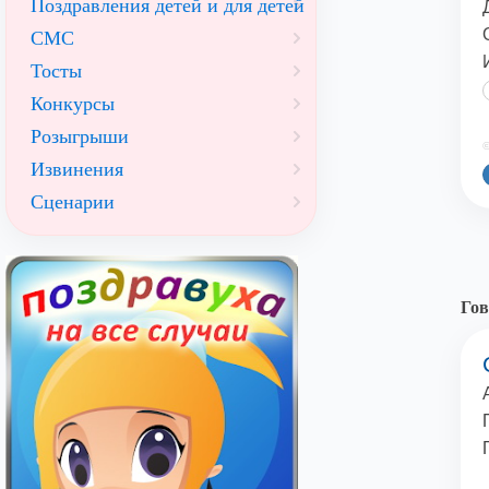
Поздравления детей и для детей
СМС
Тосты
Конкурсы
Розыгрыши
©
Извинения
Сценарии
Гов