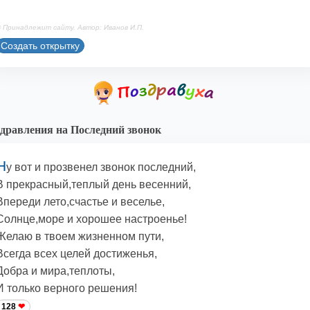
 Принадлежит сайту. Автор: Иванов И.П.
Создать открытку
дравления на Последний звонок
Н
у вот и прозвенел звонок последний,
В прекрасный,теплый день весенний,
Впереди лето,счастье и веселье,
Солнце,море и хорошее настроенье!
Желаю в твоем жизненном пути,
Всегда всех целей достиженья,
Добра и мира,теплоты,
И только верного решения!
128