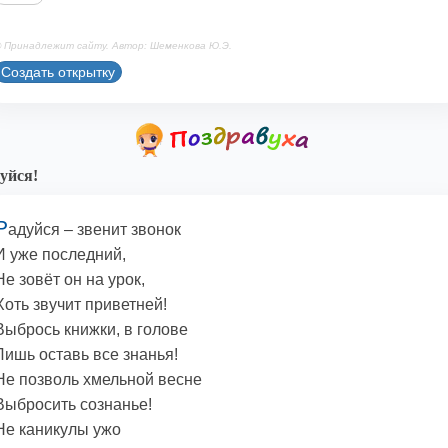
 Принадлежит сайту. Автор: Шеменкова Ю.Э.
Создать открытку
уйся!
Р
адуйся – звенит звонок
И уже последний,
Не зовёт он на урок,
Хоть звучит приветней!
Выбрось книжки, в голове
Лишь оставь все знанья!
Не позволь хмельной весне
Выбросить сознанье!
Не каникулы ужо