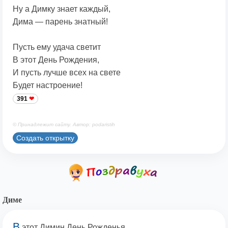
Ну а Димку знает каждый,
Дима — парень знатный!
Пусть ему удача светит
В этот День Рождения,
И пусть лучше всех на свете
Будет настроение!
391
© Принадлежит сайту. Автор: podaristih
Создать открытку
Диме
В
этот Димин День Рожденья