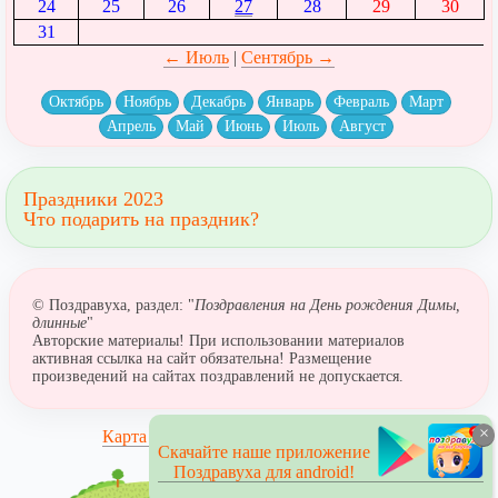
24
25
26
27
28
29
30
31
← Июль
|
Сентябрь →
Октябрь
Ноябрь
Декабрь
Январь
Февраль
Март
Апрель
Май
Июнь
Июль
Август
Праздники 2023
Что подарить на праздник?
© Поздравуха, раздел: "
Поздравления на День рождения Димы,
длинные
"
Авторские материалы! При использовании материалов
активная ссылка на сайт обязательна! Размещение
произведений на сайтах поздравлений не допускается.
×
Карта сайта
Скачайте наше приложение
Поздравуха для android!