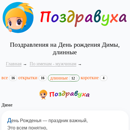
Поздравления на День рождения Димы,
длинные
Главная
По именам - мужчинам
все
открытки
короткие
длинные
16
16
4
12
Диме
Д
ень Рожденья — праздник важный,
Это всем понятно,