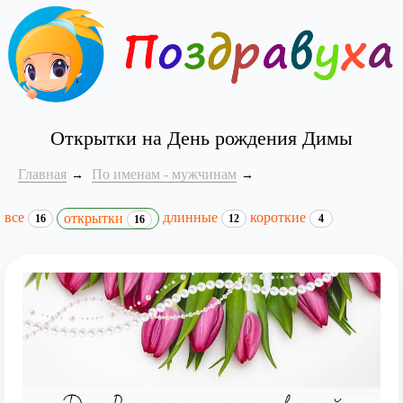
Открытки на День рождения Димы
Главная
По именам - мужчинам
все
длинные
короткие
открытки
16
12
4
16